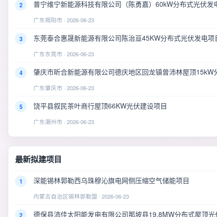
普宁维宁新能源科技有限公司（陈勇嘉）60kW分布式光伏发
2
广东揭阳市 · 2026-06-23
东莞泰合惠晟新能源有限公司陈治亘45KW分布式光伏发电项
3
广东东莞市 · 2026-06-23
肇庆市昕合新能源有限公司德庆地区回龙镇曾沛林屋顶15kW
4
广东肇庆市 · 2026-06-23
饶平县叙民茶叶商行屋顶66KW光伏建设项目
5
广东潮州市 · 2026-06-23
最新拟建项目
深能锡林郭勒西乌珠穆沁旗电网侧压缩空气储能项目
1
内蒙古自治区锡林郭勒盟 · 2026-06-23
德保县沛佳太阳能发电有限公司那坡县19.8MW分布式屋顶光
2