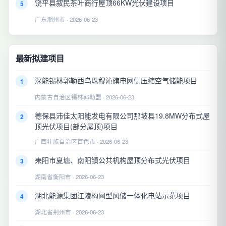
饶平县叙民茶叶商行屋顶66KW光伏建设项目
5
广东潮州市 · 2026-06-23
最新拟建项目
深能锡林郭勒西乌珠穆沁旗电网侧压缩空气储能项目
1
内蒙古自治区锡林郭勒盟 · 2026-06-23
德保县沛佳太阳能发电有限公司那坡县19.8MW分布式屋
2
顶光伏项目(部分屋顶)项目
广西壮族自治区百色市 · 2026-06-23
耒阳市夏塘、南阳镇公共机构屋顶分布式光伏项目
3
湖南省衡阳市 · 2026-06-23
湖北能源集团江陵构网型风储一体化电站示范项目
4
湖北省荆州市 · 2026-06-23