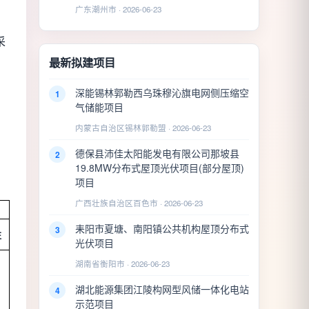
广东潮州市 · 2026-06-23
采
最新拟建项目
深能锡林郭勒西乌珠穆沁旗电网侧压缩空
1
气储能项目
内蒙古自治区锡林郭勒盟 · 2026-06-23
德保县沛佳太阳能发电有限公司那坡县
2
19.8MW分布式屋顶光伏项目(部分屋顶)
项目
广西壮族自治区百色市 · 2026-06-23
耒阳市夏塘、南阳镇公共机构屋顶分布式
3
注
光伏项目
湖南省衡阳市 · 2026-06-23
湖北能源集团江陵构网型风储一体化电站
4
示范项目