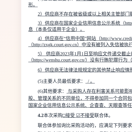
形
。
2
）
供应商
不存在被省级或以上相关主管部门
3
）
供应商
在国家企业信用信息公示系统（
htt
息（本条仅适用于企业）。
4
）
供应商
在
“
信用中国
”
网站（
http://www.credi
（
http://zxgk.court.gov.cn
）中没有被列入失信被执
5
）
供应商
202
3
年
1
月
1
日至响应文件递交截止
（
https://wenshu.court.gov.cn/
）没有行贿犯罪行为（
6
）
供应商
无法律法规规定的其他禁止响应情
(
5
)
主要人员最低要求
：
/
。
(
6
)
其他要求：
与采购人存在利害关系可能影响
股、管理关系的不同单位，不得参加同一个合同包
国家企业信用信息公示系统、企查查、天眼查等任
4.2
本次采购
□
接受
☑
不接受
联合体。
联合体参加
询比采购
活动的，
应满足下列要求