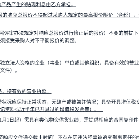
融产品产生的贴现利息由乙方承担。
报的响应总报价不得超过采购人规定的最高报价限价（含税），
照评审办法规定对响应总报价进行修正后的报价）不变的前提下
须接受采购人对不平衡报价的调整。
独立法人
资格的企业（事业）单位或其他组织，具备有效的营业
文件）。
格，持有效的营业执照
。
营状况应保持正常状态，无破产或被兼并情况；具备开具增值税
记资料或近半年已开具过的增值税发票等
）。
1
月
1
日起）需具有
类似物资
供货业绩，需提供相应的合同复印件
至响应文件递交截止时间）
不存在因违法经营被追究
刑事
责任的