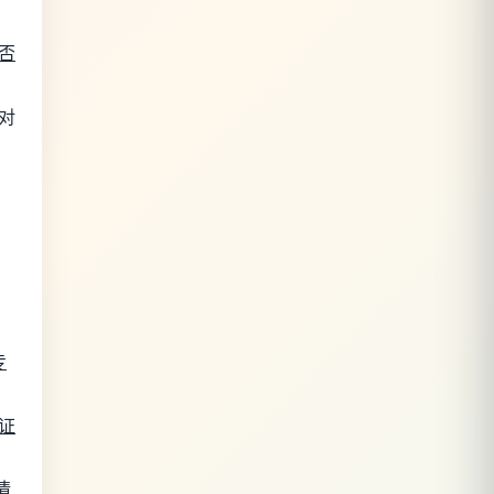
否
对
专
证
情