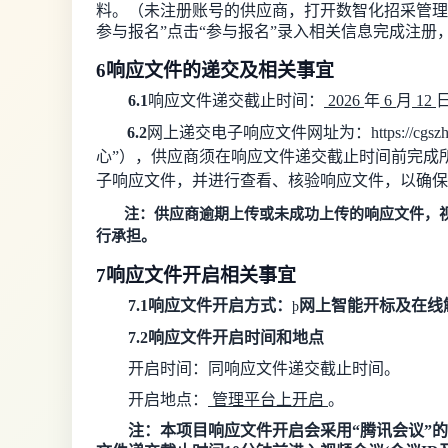
料。（
未注册账号的供应商，打开
数智化招采管理
参与报名
”
点击
“
参与报名
”
录入相关信息完成注册
6
响应文件
的递交及相关事宜
6.1
响应文件递交截止时间：
2026
年
6
月
12
6.2
网上递交电子响应文件网址为：
https://cgs
心
”
），供应商须在响应文件递交截止时间前完成
子响应文件，并进行查看、核验响应文件，以确保
注：供应商逾期上传或未成功上传的响应文件，
行承担。
7
响应文件开启
相关事宜
7.1
响应文件开启方式
：
网上智能开标及
在线
þ
7.2
响应文件开启时间和地点
开启
时间：同
响应
文件递交截止时间
。
开启
地点：
管理平台上开启
。
注：本项目响应文件开启会采用
“腾讯会议”