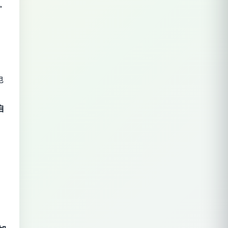
→
电
自