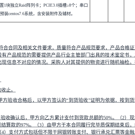
置
1
块独立
Raid
阵列卡；
PCIE3.0
插槽
≥8
个；串口
预装
centos7.6
系统，含安装附件及辅材。
符合合同及相关文件要求，质量符合产品规范要求，产品合格证
没有产品规范的需要提供产品行业主管部门出具的技术鉴定书，
出现信息不对应的情况。
采购人对其提供的物资进行随机抽检。
验收止。
甲方验收合格后，以甲方签认的
“到货验收”证明为依据，按到货
验收确认后，甲方向乙方累计支付到货款总额的50%。（2）现
结算款的97%。（3）由甲方于本合同履行完毕质保期结束后，
（4）支付方式包括但不限于网银转账支付、银行承兑汇票等金融