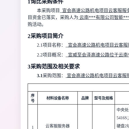
1
询比采购条件
本采购项目
宣会高速公路机电项目云客服服
目资金已落实，采购人为
云南***有限公司
智能**
购活动。
2
采购项目简介
2.1
项目名称：
宣会高速公路机电项目云客服
2.2
项目概况：
宣威至会泽高速公路位于云南省
3
采购范围及相关要求
3.
1
采购
范围：
宣会高速公路机电项目云客服
序
材料设备名称
品牌
型号及规格
号
中央处
5416S
云客服服务器
硬盘
2
1