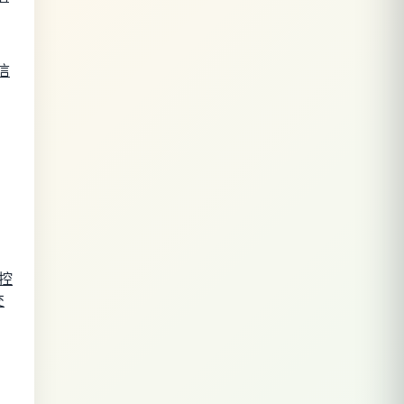
信
控
交