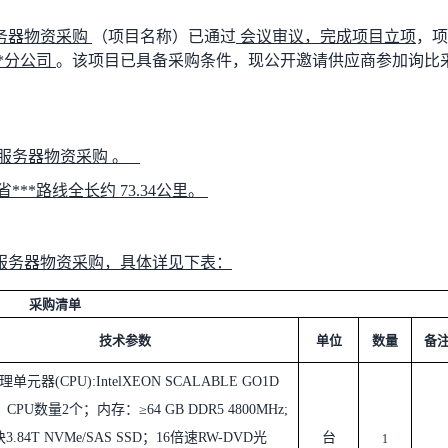
务器物资
采购
（项目名称）已通过
会议审议
，完成项目立项
，项
*分公司
。
该
项目已具备采购条件，现公开邀请供应商参加
询比
服务器物资
采购
。
***路线全长约
73.34公里。
服务器物资
采购
，
具体详见下表：
采购清单
技术参数
单位
数量
备
理单元器
(CPU):IntelXEON SCALABLE GO1D
；
CPU
数量
2
个；内存：
≥64 GB DDR5 4800MHz;
块
3.84T NVMe/SAS SSD
；
16
倍速
RW-DVD
光
台
1