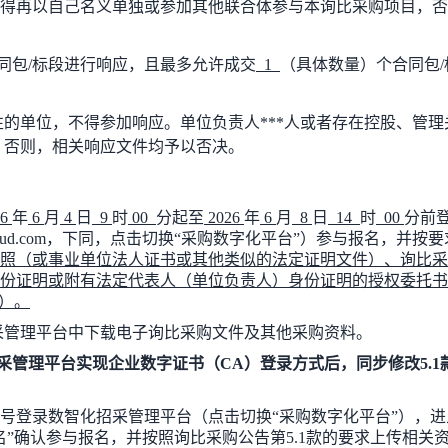
得再以自己名义单独或参加其他联合体参与本
询比采购
项目，否
同包
/
标段进行响应，且最多允许成交
1
（具体数量）个合同包
/
的单位，不得参加响应。单位负责人***人或者存在控股、管理
，否则，相关响应文件均予以否决。
6
年
6
月
4
日
9
时
00
分起至
2026
年
6
月
8
日
14
时
00
分前
loud.com
，下同
，点击切换
“
采购数字化平台
”
）
参与报名，并按要
照
（
或事业单位法人证书或其他类似的法定证明文件
）
、
询比采
份证明或附有法定代表人（单位负责人）身份证明的授权委托书
）
。
采管理平台中下载电子询比采购文件及其他采购资料。
采管理平台实现企业数字证书（
CA）
登录方式后，同步修改
5.1
号
登录
数智化招采管理平台（
点击切换
“
采购数字化平台
”
）
，进
名
”
确认参与报名，并
按照
询比采购
公告第
5
.
1
款的要求上传相关