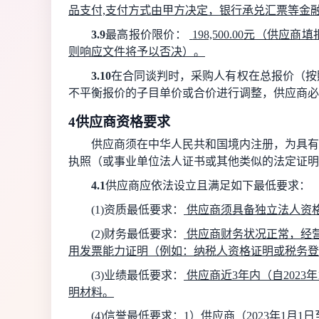
品支付,支付方式由甲方决定，银行承兑汇票等金
3.9
最高报价限价：
198,500.00
元（供应商填
则响应文件将予以否决）。
3.10
在合同谈判时，采购人有权在总报价（按
不平衡报价的子目单价或合价进行调整，供应商必
4
供应商资格要求
供应商须在中华人民共和国境内注册，为具有
执照（或事业单位法人证书或其他类似的法定证明
4.1
供应商应依法设立且满足如下最低要求：
(1)
资质最低要求：
供应商
须具备独立法人资
(2)
财务最低要求：
供应商财务状况正常，经
用
发票能力证明（
例如：纳税人资格证明或税务登
(3)
业绩最低要求：
供应商近
3
年内（自
202
3
年
明材料
。
(4)
信誉最低要求：
1
）
供应商
（
20
23
年
1
月
1
日