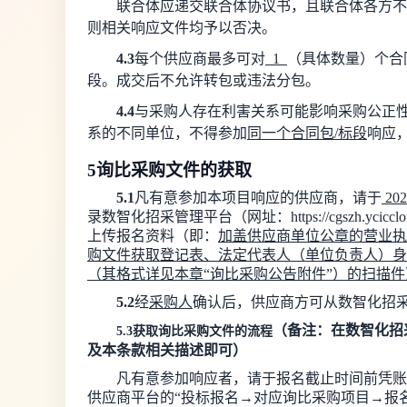
联合体应递交联合体协议书，且联合体各方不
则相关响应文件均予以否决。
4.
3
每个供应商最多可对
1
（具体数量）个合
段。成交后不允许转包或违法分包。
4.4
与采购人存在利害关系可能影响采购公正性
系的不同单位，不得参加
同一个合同包
/
标段
响应
5
询比采购文件
的获取
5.1
凡有意参加本项目响应的供应商，请于
202
录
数智化招采管理平台
（网址：
https://cgszh.ycicc
上传报名资料（即：
加盖供应商单位公章的
营业执
购文件获取登记表
、法定代表人（单位负责人）身
（其格式详见本章
“
询比采购公告附件
”
）的扫描件
5.2
经
采购人
确认
后，
供应商
方可从数智化招
（
备注
：在数智化招
5.
3
获取询比采购文件的流程
及本条款相关描述即可
）
凡有意参加响应者，
请于报名截止时间前
凭账
供应商平台的
“
投标报名
→
对应询比采购项目
→
报