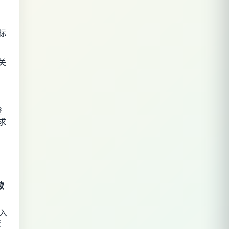
标
关
登
求
款
入
资