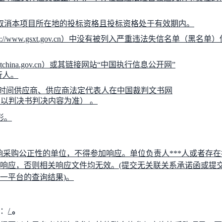
取消本项目所在地的投标资格且投标资格处于有效期内。
p://www.gsxt.gov.cn
）中没有被列入严重违法失信名单（黑名单）
tchina.gov.cn
）或其链接网站
“
中国执行信息公开网
”
行人。
时间供应商、供应商法定代表人在中国裁判文书网
以判决书判决内容为准） 。
形。
采购公正性的单位，不得参加响应。单位负责人***人或者存在
响应，否则相关响应文件均无效。
(提交无关联关系承诺函或提
一平台的查询结果)。
：
/
。