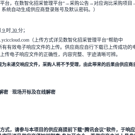
平台
，在
数智化招采管理平台
“
→
采购公告
→
对应
询比采购
项目
，系统自动生成供应商登录账号及默认密码。）
日
9
时
30
分；
zh.yciccloud.com
（上传方式详见数智化招采管理平台
“
帮助中
所有有效电子响应文件的上传。供应商应自行下载已上传成功的
上传电子响应文件的正确性，内容完整、字迹清晰可辨。
视为未递交响应文件，采购人将不予受理，由此带来的后果由供应商
解密
现场
开标及
在线
解密
¨
的方式，请参与本项目的供应商提前下载“腾讯会议”软件，于响应