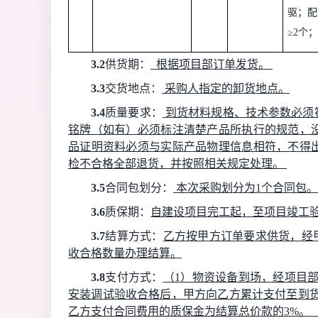
驱；配
≥2
个；
3.2
供货期
：
根据项目部订单发货
。
3.3
交货地点
：
采购人指定的卸货地点
。
3.4
质量要求：
到货材料规格、技术参数必须
铭牌（如有）必须标注清楚产品所执行的规范，
品证明资料必须与实际产品物理信息相符，不得
检不合格全部退货，并按照相关规定处理
。
3.5
合同包
划分：
本次采购划分为
1个合同包。
3.6
质保期：
自建设项目完工起，至项目竣工
3.7
结算方式：
乙方按甲方订单要求供货，经
收合格数量办理结算。
3.8
支付方式：
（
1）物资设备到场，经项目部
安装调试验收合格后，甲方向乙方累计支付至到货
乙方支付合同费用的质保金为结算总价款的3%。