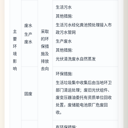
生活污水
其他措施:
生活污水经化粪池预处理接入市
废水
主
采取
政污水管网
生产
要
的环
生产废水
废水
环
保措
其他措施:
境
施及
光伏清洗废水自然蒸发
影
排放
响
去向
环保措施:
生活垃圾集中收集后由当地环卫
部门清运处理；废旧光伏组件、
固废
废变压器油委托有资质单位回收
处置，废储能电池原厂危废回
收。
有环保措施: