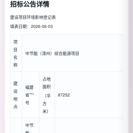
招标公告详情
建设项目环境影响登记表
填表日期：2026-06-03
项
目
中节能（漳州）综合能源项目
名
称
占地
建
面积
福建
设
省***
87252
（平
地
号
方
点
米）
中节
能