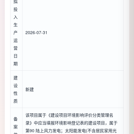
拟
投
入
生
产
2026-07-31
运
营
日
期
建
设
新建
性
质
该项目属于《建设项目环境影响评价分类管理名
备
录》中应当填报环境影响登记表的建设项目，属于
案
第90 陆上风力发电；太阳能发电(不含居民家用光