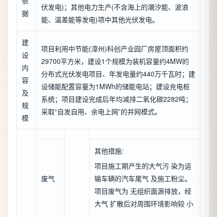
依
伏发电)；其他电力生产(不含海上的潮汐能、波浪
据
能、温差能等发电)项中其他光伏发电。
建
项目利用中节能(漳州)科创产业园厂房屋顶面积约
设
29700平方米，建设1个规模为装机容量约4MW的
内
分布式光伏发电项目、年发电量约440万千瓦时；建
容
设储能配置容量为1MWh的储能电站；建设充电桩
及
系统；项目建设完成后年均减排二氧化碳2282吨；
规
采取“自发自用、余电上网”的并网模式。
模
其他措施:
项目施工期产生的大气污 染为运
废气
输车辆的汽车尾气 及施工粉尘。
项目废气为 无组织面源排放，经
大气 扩散后对周围环境影响较 小