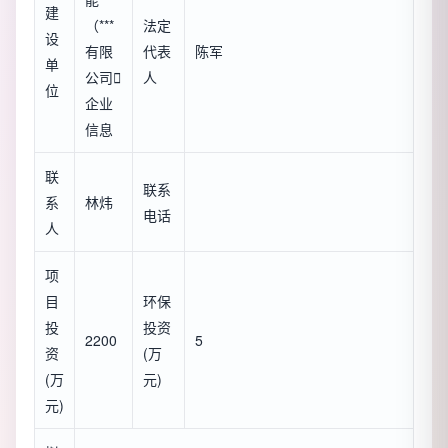
建
（***
法定
设
有限
代表
陈军
单
公司

人
位
企业
信息
联
联系
系
林炜
电话
人
项
目
环保
投
投资
2200
5
资
(万
(万
元)
元)