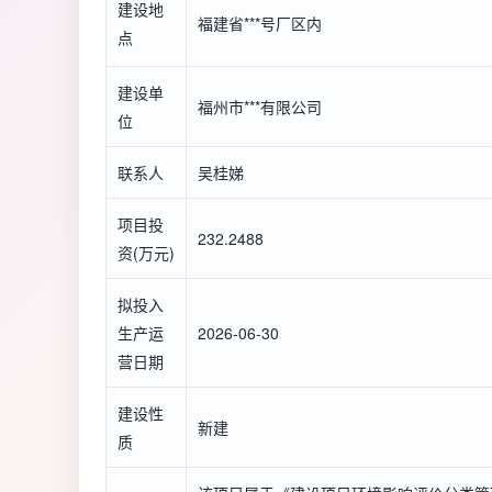
建设地
福建省***号厂区内
点
建设单
福州市***有限公司
位
联系人
吴桂娣
项目投
232.2488
资(万元)
拟投入
生产运
2026-06-30
营日期
建设性
新建
质