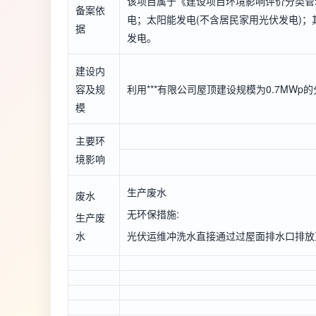
该项目属于《建设项目环境影响评价分类管
备案依
电；太阳能发电(不含居民家用光伏发电)；
据
发电。
建设内
容及规
利用***有限公司屋顶建设规模为0.7MW
模
主要环
境影响
生产废水
废水
无环保措施:
生产废
水
光伏运维冲洗水直接通过过屋面排水口排放