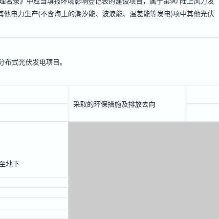
理名录》中应当填报环境影响登记表的建设项目，属于第90 陆上风力发
其他电力生产(不含海上的潮汐能、波浪能、温差能等发电)项中其他光伏
p的分布式光伏发电项目。
采取的环保措施及排放去向
至地下