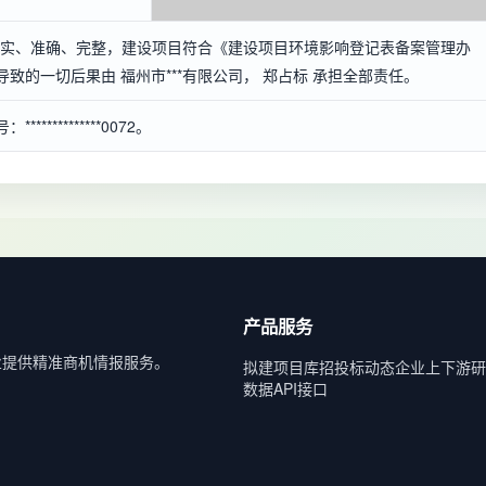
容真实、准确、完整，建设项目符合《建设项目环境影响登记表备案管理办
的一切后果由 福州市***有限公司， 郑占标 承担全部责任。
*********0072。
产品服务
业提供精准商机情报服务。
拟建项目库
招投标动态
企业上下游
研
数据API接口