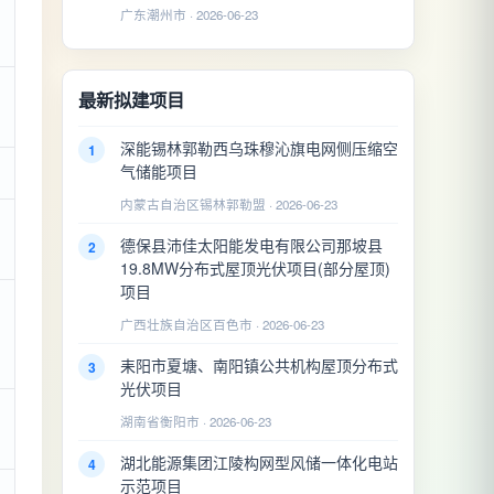
广东潮州市 · 2026-06-23
最新拟建项目
深能锡林郭勒西乌珠穆沁旗电网侧压缩空
1
气储能项目
内蒙古自治区锡林郭勒盟 · 2026-06-23
德保县沛佳太阳能发电有限公司那坡县
2
19.8MW分布式屋顶光伏项目(部分屋顶)
项目
广西壮族自治区百色市 · 2026-06-23
耒阳市夏塘、南阳镇公共机构屋顶分布式
3
光伏项目
湖南省衡阳市 · 2026-06-23
湖北能源集团江陵构网型风储一体化电站
4
示范项目