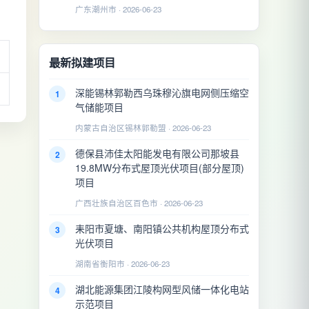
广东潮州市 · 2026-06-23
最新拟建项目
深能锡林郭勒西乌珠穆沁旗电网侧压缩空
1
气储能项目
内蒙古自治区锡林郭勒盟 · 2026-06-23
德保县沛佳太阳能发电有限公司那坡县
2
19.8MW分布式屋顶光伏项目(部分屋顶)
项目
广西壮族自治区百色市 · 2026-06-23
耒阳市夏塘、南阳镇公共机构屋顶分布式
3
光伏项目
湖南省衡阳市 · 2026-06-23
湖北能源集团江陵构网型风储一体化电站
4
示范项目