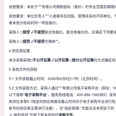
信誉要求：未处于***有限公司限制投标（报价）的专业范围及期限
其他要求：单位负责人***人或者存在控股、管理关系的不同单位
者未划分标段的同一项目报价。
采购人
□
接受
✓
不接受
联合体报价。联合体报价的，应满足下列要求
采购人
□
接受
✓
不接受
代理商**。
4.供应商征集
本次采购采用
□
不公开征集
✓
公开征集
□
部分公开征集
的方式确定供
5.采购文件的获取
5.1 文件获取截止时间：2026年6月8日17时（北京时间）。
5.2 文件获取方式：采购人通过***有限公司电子采购平台（网址：https://e
以下简称“
电子采购
平台
”，服务热线电话：400-886-1962转2
商须在本章5.1规定的供应商报名截止时间内于电子采购平台进行
账号的供应商无需进行注册），在“投标管理-”页面点击本项目下
入“我的项目”页面下载本项目的
采购文件
。