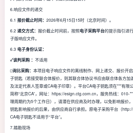
6.响应文件的递交
6.1
报价截止时间：
2026年6月15日15时（北京时间）。
6.2
递交
方式
：
报价截止时间前，按照
电子采购平台
的提示指引进
子版响应文件。
6.3
电子身份认证
：
✓
谈判采购
：
不适用
□
询比
采购
：
本项目电子响应文件的离线制作、网上递交、报价开启
子钥匙（若接受联合体报价，则其联合体协议书应由联合体各方加盖
及法定代表人签章或CA电子印章）。平台CA电子钥匙须在***有
简称“北京CA”，网址：https://esign.ctg.com.cn，服务热线：010-***
理周期约为5个工作日），请潜在供应商及时办理，以免影响报价，
钥匙影响报价的后果，由供应商自行承担。原电子采购平台（http://epp
CA电子钥匙不适用于“平台”。
7.踏勘现场