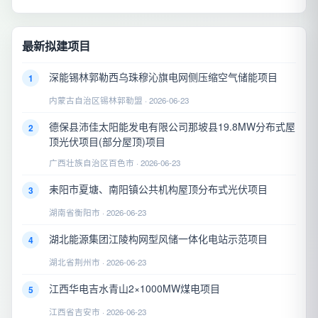
最新拟建项目
深能锡林郭勒西乌珠穆沁旗电网侧压缩空气储能项目
1
内蒙古自治区锡林郭勒盟 · 2026-06-23
德保县沛佳太阳能发电有限公司那坡县19.8MW分布式屋
2
顶光伏项目(部分屋顶)项目
广西壮族自治区百色市 · 2026-06-23
耒阳市夏塘、南阳镇公共机构屋顶分布式光伏项目
3
湖南省衡阳市 · 2026-06-23
湖北能源集团江陵构网型风储一体化电站示范项目
4
湖北省荆州市 · 2026-06-23
江西华电吉水青山2×1000MW煤电项目
5
江西省吉安市 · 2026-06-23