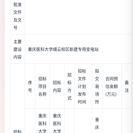
批准
文件
及文
号
主要
建设
重庆医科大学缙云校区新建专用变电站
内容
招标
拟
招
招标
文件
交
合同预
序
招标
标
备
项目
计划
易
估金额
号
内容
方
注
名称
发布
场
(万元)
式
时间
所
重庆
重庆
重
医科
医科
庆
大学
大学
招标