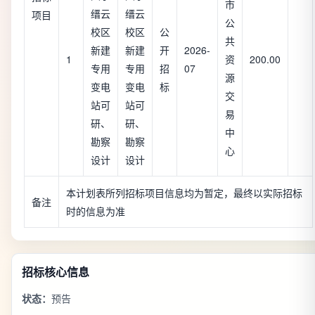
市
缙云
缙云
项目
公
校区
校区
公
共
新建
新建
开
2026-
1
资
200.00
专用
专用
招
07
源
变电
变电
标
交
站可
站可
易
研、
研、
中
勘察
勘察
心
设计
设计
本计划表所列招标项目信息均为暂定，最终以实际招标
备注
时的信息为准
招标核心信息
状态：
预告