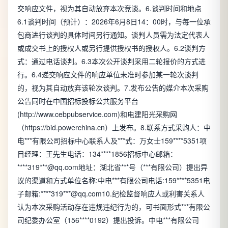
交响应文件，视为其自动放弃本次竞谈。6.谈判时间和地点
6.1谈判时间（预计）：2026年6月8日14：00时，与每一位承
包商进行谈判的具体时间另行通知。谈判人员需为法定代表人
或成交书上的授权人或另行提供授权书的授权人。6.2谈判方
式：通过电话谈判。6.3本次公开谈判采用二轮报价的方式进
行。6.4递交响应文件的响应单位未准时参加某一轮次谈判
的，视为其自动放弃该轮次谈判。7.发布公告的媒介本次采购
公告同时在中国招标投标公共服务平台
(http://www.cebpubservice.com)和电建阳光采购网
（https://bid.powerchina.cn）上发布。8.联系方式采购人：中
电***有限公司招标中心联系人及***式：万女士159****5351项
目经理：王先生电话：134****1856招标中心邮箱：
****319***@qq.com地址：湖北省***号（***有限公司）提出异
议的渠道和方式单位名称:中电***有限公司电话:159****5351电
子邮箱:****319***@qq.com10.纪检监督响应人或利害关系人
认为本次采购活动存在违规违纪行为的，可书面形式***有限公
司纪委办公室（156****0192）提出投诉。中电***有限公司