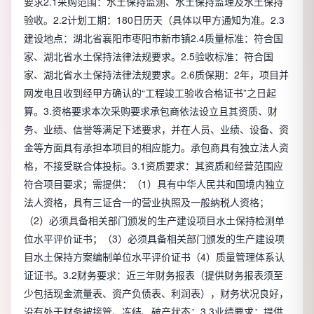
要求2.1采购范围：水土保持监测、水土保持监理及水土保持
验收。2.2计划工期：180日历天（具体以甲方通知为准。2.3
建设地点：湖北省襄阳市枣阳市新市镇2.4质量标准：符合国
家、湖北省水土保持法律法规要求。2.5验收标准：符合国
家、湖北省水土保持法律法规要求。2.6质保期：2年，项目并
网发电且收到经甲方确认的“工程竣工验收合格证书”之日起
算。3.资格要求本次采购要求承包商依法设立且其资质、财
务、业绩、信誉等满足下述要求，并在人员、业绩、设备、资
金等方面具有承担本项目的相应能力。承包商具有独立法人资
格，不接受联合体投标。3.1资质要求：其资质和经营范围应
符合项目要求；需提供：（1）具有中华人民共和国境内独立
法人资格，具有三证合一的营业执照及一般纳税人资格；
（2）必须具备相关部门颁发的生产建设项目水土保持检测单
位水平评价证书；（3）必须具备相关部门颁发的生产建设项
目水土保持方案编制单位水平评价证书（4）质量管理体系认
证证书。3.2财务要求：近三年财务报表（提供财务报表须至
少包括现金流量表、资产负债表、利润表），财务状况良好，
没有处于财务被接管、冻结、破产状态；3.3业绩要求：提供