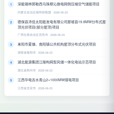
深能锡林郭勒西乌珠穆沁旗电网侧压缩空气储能项目
1
内蒙古自治区锡林郭勒盟 · 2026-06-23
德保县沛佳太阳能发电有限公司那坡县19.8MW分布式屋
2
顶光伏项目(部分屋顶)项目
广西壮族自治区百色市 · 2026-06-23
耒阳市夏塘、南阳镇公共机构屋顶分布式光伏项目
3
湖南省衡阳市 · 2026-06-23
湖北能源集团江陵构网型风储一体化电站示范项目
4
湖北省荆州市 · 2026-06-23
江西华电吉水青山2×1000MW煤电项目
5
江西省吉安市 · 2026-06-23