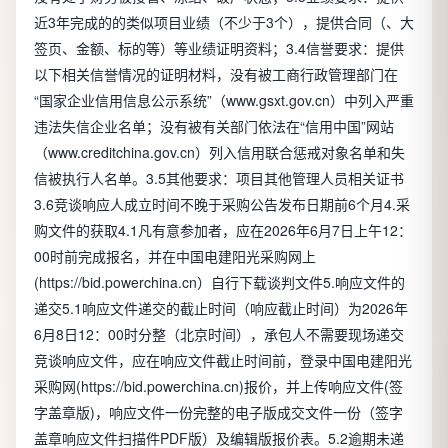
近3年完成的的类似项目业绩（不少于3个），提供合同（、大
签页、金额、标的等）等业绩证明资料；3.4信誉要求：提供
以下相关信誉情况的证明材料，没有被工商行政管理部门在
“国家企业信用信息公示系统”（www.gsxt.gov.cn）中列入严重
违法失信企业名单；没有被有关部门依法在“信用中国”网站
（www.creditchina.gov.cn）列入信用联合惩戒对象名单和失
信被执行人名单。3.5其他要求：项目其他管理人员相关证书
3.6竞谈响应人成立时间不晚于采购公告发布日期前6个月4.采
购文件的获取4.1凡有意参加者，应在2026年6月7日上午12：
00时前完成报名，并在中国电建阳光采购网上
(https://bid.powerchina.cn）自行下载谈判文件5.响应文件的
递交5.1响应文件递交的截止时间（响应截止时间）为2026年
6月8日12：00时分整（北京时间），承包人不需要现场递交
竞谈响应文件，应在响应文件截止时间前，登录中国电建阳光
采购网(https://bid.powerchina.cn)报价，并上传响应文件(签
字盖章版)，响应文件一份完整的电子版成交文件一份（签字
盖章响应文件扫描件PDF版）及编辑版报价表。5.2逾期未递