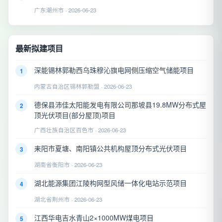
广东潮州市 · 2026-06-23
最新拟建项目
深能锡林郭勒西乌珠穆沁旗电网侧压缩空气储能项目
1
内蒙古自治区锡林郭勒盟 · 2026-06-23
德保县沛佳太阳能发电有限公司那坡县19.8MW分布式屋
2
顶光伏项目(部分屋顶)项目
广西壮族自治区百色市 · 2026-06-23
耒阳市夏塘、南阳镇公共机构屋顶分布式光伏项目
3
湖南省衡阳市 · 2026-06-23
湖北能源集团江陵构网型风储一体化电站示范项目
4
湖北省荆州市 · 2026-06-23
江西华电吉水青山2×1000MW煤电项目
5