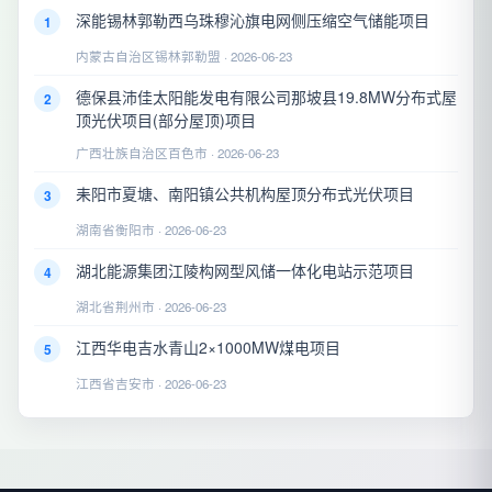
深能锡林郭勒西乌珠穆沁旗电网侧压缩空气储能项目
1
内蒙古自治区锡林郭勒盟 · 2026-06-23
德保县沛佳太阳能发电有限公司那坡县19.8MW分布式屋
2
顶光伏项目(部分屋顶)项目
广西壮族自治区百色市 · 2026-06-23
耒阳市夏塘、南阳镇公共机构屋顶分布式光伏项目
3
湖南省衡阳市 · 2026-06-23
湖北能源集团江陵构网型风储一体化电站示范项目
4
湖北省荆州市 · 2026-06-23
江西华电吉水青山2×1000MW煤电项目
5
江西省吉安市 · 2026-06-23