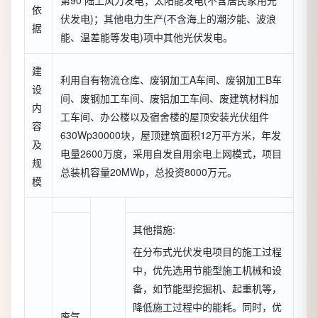
第90 陆上风力发电；太阳能发电(不含居民家用光
依
伏发电)；其他电力生产(不含海上的潮汐能、波浪
据
能、温差能等发电)项中其他光伏发电。
建
利用自有物流仓库、废钢加工A车间、废钢加工B车
设
间、废钢加工车间、废铝加工车间、废建筑材料加
内
工车间、办公楼以及宿舍楼的屋顶安装光伏组件
容
630Wp30000块，屋顶建筑面积12万平方米，年发
及
电量2600万度，采用自发自用余电上网模式，项目
规
总装机容量20MWp，总投资8000万元。
模
其他措施:
在分布式光伏发电项目的施工过程
中，优先选用节能型施工机械和设
备，如节能型挖掘机、起重机等，
降低施工过程中的能耗。同时，优
废气