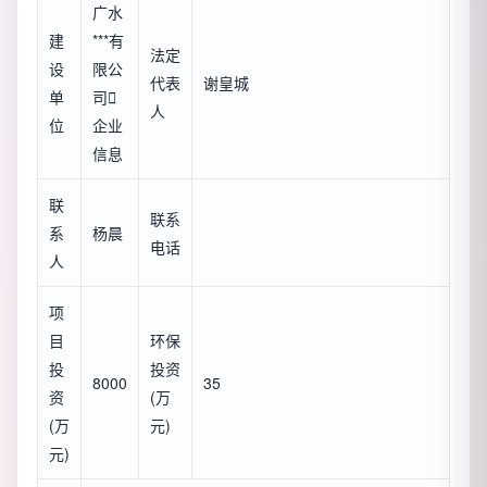
广水
建
***有
法定
设
限公
代表
谢皇城
单
司

人
位
企业
信息
联
联系
系
杨晨
电话
人
项
目
环保
投
投资
8000
35
资
(万
(万
元)
元)