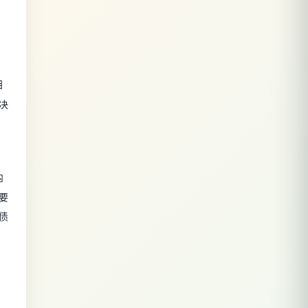
目
决
内
要
债