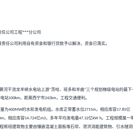
责任公司
工程***分公司
有限责任公司
利用自有资金
和银行贷款
予以解决，资金已落实。
黄河干流龙羊峡水电站上游
“茨哈、班多和羊曲”三个规划梯级电站的最下
水电站
，
距离西宁市
，
工程交通便利
。
100
km
242km
容量为
的水轮发电机组
。
水库正常蓄水位
，相应库容
亿
400MW
2715m
17.85
，
相应库容
亿
，
多年平均发电量
亿
·
。
工程规模
属
一
0m
14.724
m3
47.32
kW
h
程枢纽建筑物主要由镶嵌混凝土面板堆石坝、泄洪消能建筑物、引水隧洞