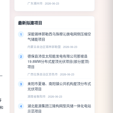
广东潮州市 · 2026-06-23
最新拟建项目
深能锡林郭勒西乌珠穆沁旗电网侧压缩空
1
气储能项目
内蒙古自治区锡林郭勒盟 · 2026-06-23
德保县沛佳太阳能发电有限公司那坡县
2
19.8MW分布式屋顶光伏项目(部分屋顶)
项目
广西壮族自治区百色市 · 2026-06-23
一
耒阳市夏塘、南阳镇公共机构屋顶分布式
3
光伏项目
湖南省衡阳市 · 2026-06-23
等
湖北能源集团江陵构网型风储一体化电站
4
和
示范项目