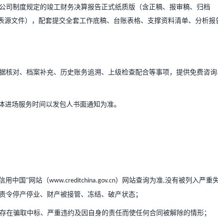
公司制度规定的竣工财务决算报告正式纸质版（含正稿、报审稿、归档
表源文件），配套提交全套工作底稿、台账表格、支撑资料清单、分析报
据核对、档案补充、历史账务追溯、上级检查配合等事项，提供免费咨询
体进场服务时间以发包人书面通知为准。
信用中国”网站（
）网站查询为准
没有被列入严重
www.creditchina.gov.cn
,
责令停产停业、财产被接管、冻结、破产状态；
存在骗取中标、严重违约及因自身的责任而使任何合同被解除的情形；