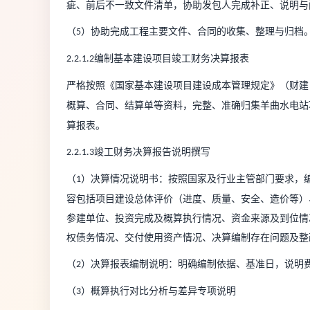
疵、前后不一致文件清单，协助发包人完成补正、说明与
（
）
协助完成工程主要文件、合同的收集、整理与归档
5
编制基本建设项目竣工财务决算报表
2.2.1.2
严格按照
《
国家基本建设项目建设成本
管理规定
》
（
财建
概算、合同、结算单等资料，
完整、准确归集羊曲水电站
算报表。
竣工财务决算报告说明撰写
2.2.1.3
（
）决算情况说明书：按照国家及行业主管部门要求，
1
容包括项目建设总体评价（进度、质量、安全、造价等）
参建单位、投资完成及概算执行情况、资金来源及到位情
权债务情况、交付使用资产情况、决算编制存在问题及整
（
）决算报表编制说明：明确编制依据、基准日，说明
2
（
）
概算执行对比分析与差异专项说明
3