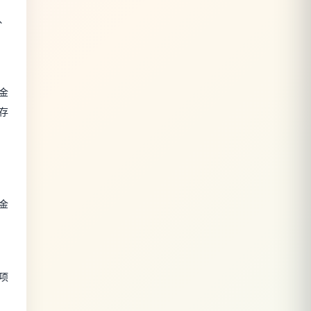
、
金
存
金
项