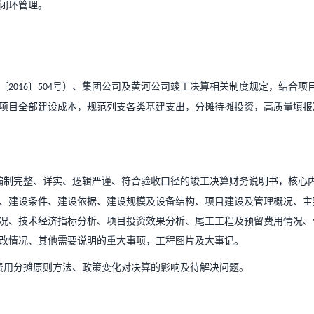
闭环管理。
。
〔
〕
号
）
、集
团公司及黄河公司竣工决算相关制度规定，结合项
2016
50
4
项目全部建设成本，
规范列支各类基建支出，分摊待摊投资，高质量填报
编制完整、详实、逻辑严谨、符合验收口径的竣工决算财务说明书，核心
、建设条件、建设依据、建设规模及设备结构、项目建设及管理概况、主
况、技术经济指标分析、项目投资效果分析、尾工工程及预留费用情况、
改情况、其他需要说明的重大事项，工程图片及大事记。
费用分摊原则方法、政策变化对决算的影响及待解决问题。