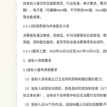
向发包人提交符合国家规范、行业标准、审计要求、黄河
稿）、电子版（可编辑
版、不可修改
版、
报
Word
PDF
Excel
等全套成果。
后续质保与终身配合义务
2.2.1.8
决算报告通过审核、验收后，针对决算相关后续查询、数
答疑、资料配合服务，直至项目全部决算事项完全闭环。
服务工期：
年
月
日至
年
月
日，具
2.2.1.9
2026
10
10
2027
12
31
．投标人资格要求
3
投标人基本资格要求
3.1
（
）投标人具有独立订立合同的资格和相应履约能力；
1
（
）投标人经营状况良好，具有良好的资信和信用（以“
2
信主体名单），没有处于会导致中标后无法履行合同的被
（
）投标人近
个月内
含，自投标截止日起往前推算
不
3
24
(
)