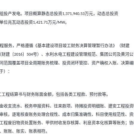
组投产发电。项目
概算静态总投资
万元，动态总投资
1
,
371
,
940.53
单位兆瓦动态投资
万元
。
1
,
421.71
/MW
程服务，严格遵循《基本建设项目竣工财务决算管理暂行办法》（财建
（
财建〔
〕
号
）
、水利水电工程建设管理规范、
集团公司
及黄河公
2016
50
4
同范围
覆盖项目全周期账务梳理、投资闭环管控、资产确权入账、决算编
于）：
工工程结算书与财务账面金额，包括各类工程款、预付款
等
。
金收支流水、税务申报资料、往来款项、待摊投资明细账、建安工程投资
审核，逐笔核查账务处理合规性、成本归集准确性、科目使用规范性、资
工程废旧物资处置账务、甲供材收发存核算、利息资本化核算等账务；协
、账账、账实、账表相符。