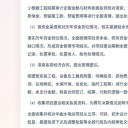
②根据工程结算审计定案金额与财务账面投资核对清查；
质保金、预留尾工款、预留费用等进行全面清理，提出处
（
）
按资金渠道核对历年资金到位情况，核实基建结余
2
落实历年资金到位情况，全面梳理项目资本金、债务资金
缺口情况，形成资金管理专项结论。
对项目建设期剩余建
记录、处置审批、处置收入、账务处理情况
。
（
）
清查各类经济合同，提出管理建议
。
3
按建筑安装工程、设备及工器具购置、待摊投资、其他费
测、征地移民、水保环保、信息化、临时工程等）进行全
额、未支付金额，核查合同签订、结算、付款的逻辑一致
（
）收集项目建设相关各类资料，为撰写决算情况说明
4
全面收集并核对羊曲水电站项目从立项、可研、初步设计
批复、基建投资下达及调整批复等全部行政及内部审批文