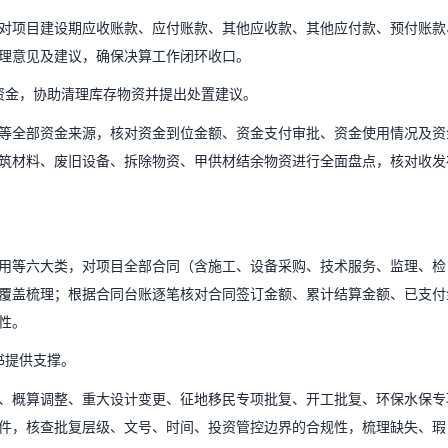
对项目建设期应收账款、应付账款、其他应收款、其他应付款、预付账款
理意见及建议，确保决算工作闭环收口。
资金，协助清理库存物资并提出处置建议
。
等全部资金来源，核对资金到位金额、资金支付审批、资金使用情况及资
筑材料、废旧设备、拆除物资、甲供材结余物资进行全面盘点，核对收发
用等六大类，对项目全部合同（含施工、设备采购、技术服务、监理、检
覆盖梳理；根据合同台账逐笔核对合同签订金额、累计结算金额、已支付
性。
书提供支撑。
、概算调整、重大设计变更、征地移民专项批复、开工批复、环保水保专
件，核查批复层级、文号、时间、投资管控边界的合规性，梳理缺失、瑕