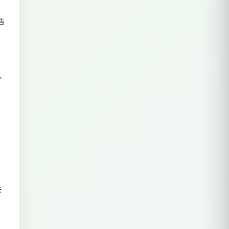
告
、
失