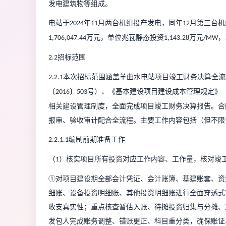
发电建筑物等组成。
电站
于
年
月两台机组投产发电，同年
月第三台机
2024
11
12
万元，单位兆瓦静态投资
万元
，
1
,
706
,
047.44
1
,
143.28
/MW
招标范围
2.2
本次招标范围涵盖羊曲水电站项目竣工财务决算全流
2.2.1
〔
〕
号）、《基本建设项目建设成本管理规定》
2016
503
相关建设
管理制度，全面完成项目竣工财务决算报告
。合
报审、验收审计配合全流程
。
主要工作内容包括（但不限
编制前期准备工作
2.2.1.1
（
）
核实项目所有投资对应工作内容、工作量，核对竣
1
①对项目建设期全部会计凭证、会计账簿、基建账套、资
细账、设备投资明细账、其他投资明细账进行全面穿透式
收支真实性；重点核查暂估入账、待摊投资归集与分摊、
发包人完成账务调整、错账更正、科目重分类，确保账证