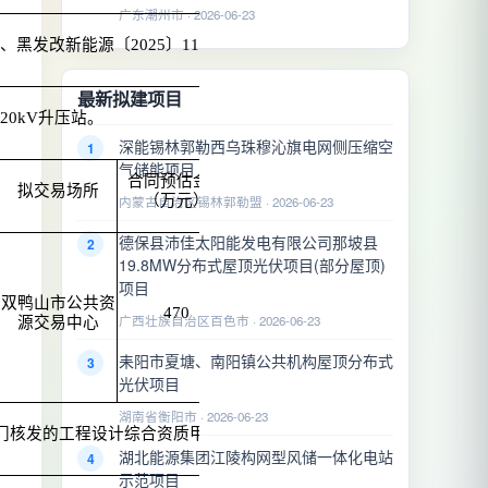
广东潮州市 · 2026-06-23
发改新能源〔2025〕1132 号
最新拟建项目
20kV升压站。
深能锡林郭勒西乌珠穆沁旗电网侧压缩空
1
气储能项目
合同预估金额
拟交易场所
备注
（万元）
内蒙古自治区锡林郭勒盟 · 2026-06-23
德保县沛佳太阳能发电有限公司那坡县
2
19.8MW分布式屋顶光伏项目(部分屋顶)
项目
双鸭山市公共资
470
广西壮族自治区百色市 · 2026-06-23
源交易中心
耒阳市夏塘、南阳镇公共机构屋顶分布式
3
光伏项目
湖南省衡阳市 · 2026-06-23
门核发的工程设计综合资质甲级资质；
湖北能源集团江陵构网型风储一体化电站
4
示范项目