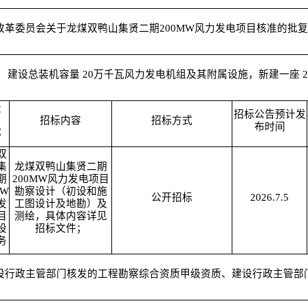
革委员会关于龙煤双鸭山集贤二期200MW风力发电项目核准的批复、黑
建设总装机容量 20万千瓦风力发电机组及其附属设施，新建一座 2
段
招标公告预计发
）
招标内容
招标方式
布时间
称
双
集
龙煤双鸭山集贤二期
期
200MW风力发电项目
MW
勘察设计（初设和施
公开招标
2026.7.5
发
工图设计及地勘）及
目
测绘，具体内容详见
设
招标文件；
务
设行政主管部门核发的工程勘察综合资质甲级资质、建设行政主管部