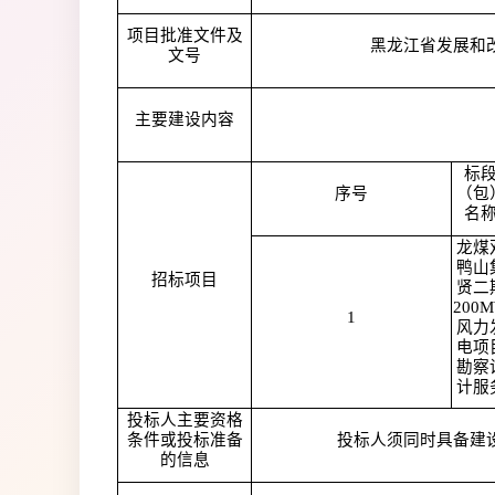
项目批准文件及
黑龙江省发展和改
文号
主要建设内容
标
序号
（包
名
龙煤
鸭山
招标项目
贤二
200
1
风力
电项
勘察
计服
投标人主要资格
条件或投标准备
投标人须同时具备建
的信息