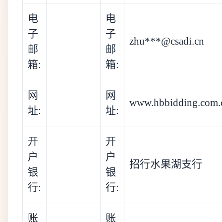
电
电
子
子
zhu***@csadi.cn
邮
邮
箱:
箱:
网
网
www.hbbidding.com.
址:
址:
开
开
户
户
招行水果湖支行
银
银
行:
行:
账
账