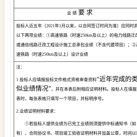
要
求
业
绩
投标人近五年（
2021
年
1
月以来，以合同签订时间为准）应同时
以下两项业绩：①高速铁路（时速
250km
及以上）的电力线路迁
或通信线路迁改工程设计施工总承包业绩（不含代建项目）；②
速铁路（时速
250km
及以上）设计业绩
注：
“
近年完成的
1.
投标人应填报投标文件格式资格审查资料
似业绩情况
”
，并在本表后附相应证明材料。投标人在填报
表时，每张表格只填写一个项目，并标明序号。
2.
业绩证明材料要求：
①若投标人提供业绩为已完工业绩则须提供中标通知书（如
有）、合同协议书、项目竣工验收证明材料并加盖公章，时间以