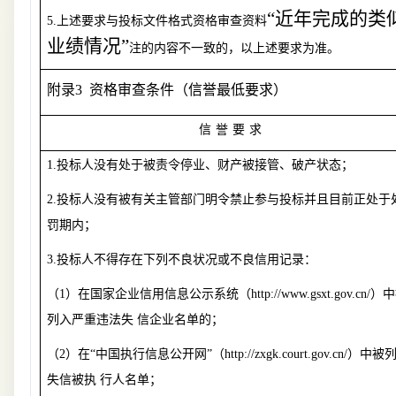
“
近年完成的类
5.
上述要求与投标文件格式资格审查资料
业绩情况
”
注的内容不一致的，以上述要求为准。
附录
3 资格审查条件（信誉最低要求）
信
誉
要
求
1.
投标人没有处于被责令停业、财产被接管、破产状态；
2.
投标人没有被有关主管部门明令禁止参与投标并且目前正处于
罚期内；
3.
投标人不得存在下列不良状况或不良信用记录：
（
1
）在国家企业信用信息公示系统
（
http://www.gsxt.gov.cn/
）
中
列入严重违法失
信企业名单的；
（
2
）在“中国执行信息公开网”（
http://zxgk.court.gov.cn/
）中被
失信被执 行人名单；