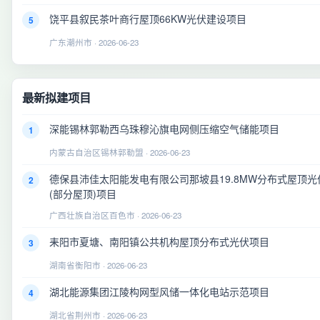
饶平县叙民茶叶商行屋顶66KW光伏建设项目
5
广东潮州市 · 2026-06-23
最新拟建项目
深能锡林郭勒西乌珠穆沁旗电网侧压缩空气储能项目
1
内蒙古自治区锡林郭勒盟 · 2026-06-23
德保县沛佳太阳能发电有限公司那坡县19.8MW分布式屋顶光
2
(部分屋顶)项目
广西壮族自治区百色市 · 2026-06-23
耒阳市夏塘、南阳镇公共机构屋顶分布式光伏项目
3
湖南省衡阳市 · 2026-06-23
湖北能源集团江陵构网型风储一体化电站示范项目
4
湖北省荆州市 · 2026-06-23