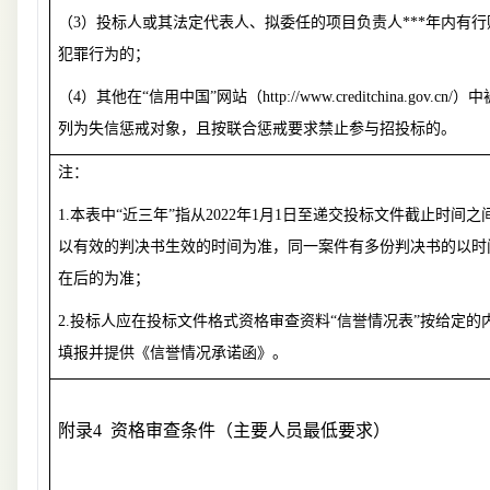
（
3
）投标人或其法定代表人、拟委任的项目负责人***年内有行
犯罪行为的；
（
4
）其他在“信用中国”网站
（
http://www.creditchina.gov.cn/
）中
列为失信惩戒对象，且按联合惩戒要求禁止参与招投标的。
注：
1.
本表中“近三年”指从
2022
年
1
月
1
日至递交投标文件截止时间之
以有效的判决书生效的时间为准，同一案件有多份判决书的以时
在后的为准；
2.
投标人应在投标文件格式资格审查资料“信誉情况表”按给定的
填报并提供《信誉情况承诺函》。
附录
4 资格审查条件（主要人员最低要求）