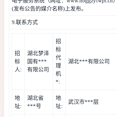
电子服务系统（网址：www.hbggzyfwpt.cn
(发布公告的媒介名称)上发布。
9.联系方式
招
标
招
湖北梦泽
代
标
国有***
湖北***有限公司
理
人:
有限公司
机
*:
地
湖北省
地
武汉市***层
址:
***号
址: