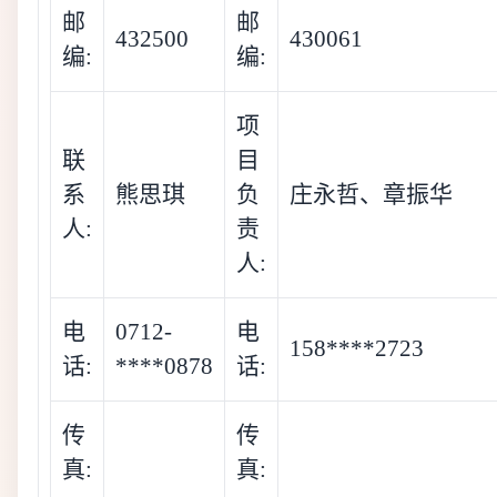
邮
邮
432500
430061
编:
编:
项
联
目
系
熊思琪
负
庄永哲、章振华
人:
责
人:
电
0712-
电
158****2723
话:
****0878
话:
传
传
真:
真: