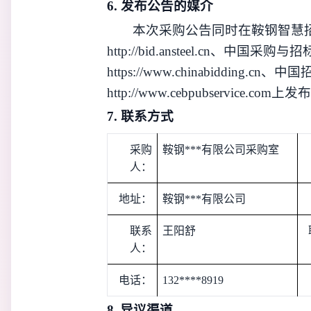
6.
发布公告的媒介
本次
采购
公告同时在鞍钢智慧
http://bid.ansteel.cn
、中国采购与招
https://www.chinabidding.cn
、中国
ht
tp://www.cebpubservice.com
上发布
7.
联系方式
采购
鞍钢***有限公司采购室
人：
地址：
鞍钢***有限公司
联系
王阳舒
人：
电话：
132****8919
8.
异议
渠道