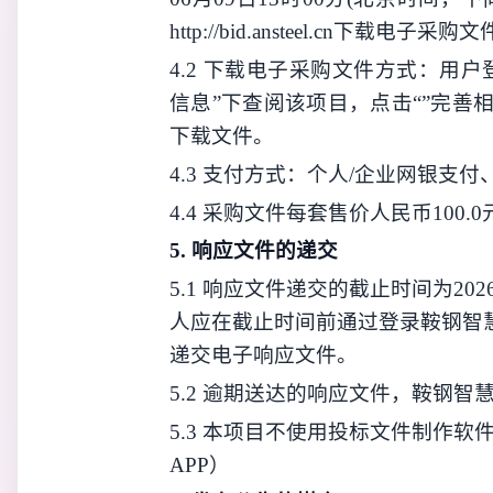
http://bid.ansteel.cn
下载电子
采购
文
4.2
下载电子
采购
文件方式：用户
信息”下查阅该项目，点击“”完善
下载文件。
4.3
支付方式：个人
/
企业网银支付
4.
4
采购
文件每套售
价人民币
100.0
5.
响应
文件的递交
5.1
响应
文件递交的截止时间为
20
人应在截止时间前通过登录
鞍钢智
递交电子
响应
文件。
5.2
逾期送达的
响应
文件，
鞍钢智
5.3
本项目不使用投标文件制作软件
APP）