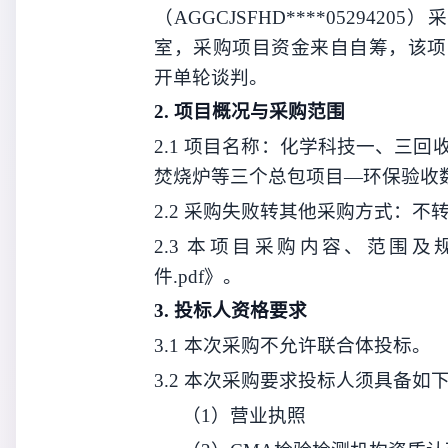
（
AGGCJSFHD****05294205
）
采
室
，
采购
项目资金来自
自筹
，该项
开单轮谈判
。
2.
项目概况与
采购
范围
2.1
项目名称：
化学科技一、三回
焚烧炉等三个总包项目—环保验收
2.2
采购
失败
转其他
采购方式：
不
2.3
本项目
采购
内容、范围及
件
.pdf
》。
3.
投标人资格要求
3.1
本次
采购
不允许
联合体投标。
3.2
本次
采购
要求投标人须具备如
（1）营业执照