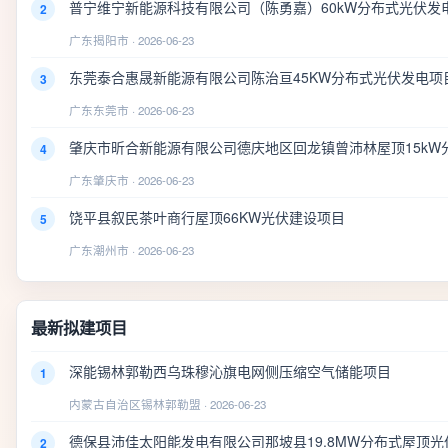
普宁维宁新能源科技有限公司（陈勇嘉）60kW分布式光伏发
2
广东揭阳市 · 2026-06-23
东莞泰合惠晟新能源有限公司陈治亘45KW分布式光伏发电项
3
广东东莞市 · 2026-06-23
肇庆市昕合新能源有限公司德庆地区回龙镇曾沛林屋顶15kW
4
广东肇庆市 · 2026-06-23
饶平县叙民茶叶商行屋顶66KW光伏建设项目
5
广东潮州市 · 2026-06-23
最新拟建项目
深能锡林郭勒西乌珠穆沁旗电网侧压缩空气储能项目
1
内蒙古自治区锡林郭勒盟 · 2026-06-23
德保县沛佳太阳能发电有限公司那坡县19.8MW分布式屋顶光
2