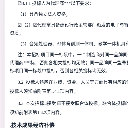
☑
3.1.
1
投标人为代理商***以下要求：
（
1
）具备
独立法人资格
；
☑
（
2
）
☑
代理商
具备
建设行政主管部门颁发的电子与
资质
；
（
3）
音频处理器、
AI体育训测一体机、教学一体机
具
注：本招标项目同一标段中，一个制造商对同一品牌同
代理商***标，否则各相关投标均无效；同一品牌同一型号
标项目同一标段中
投标
，否则各相关投标均无效
。
3.2 投标人还应在业绩、资金、人员等方面具有相应
投标人须知前附表第1.4.1项内容。
3.3 本
次招标
□接受
☑
不接受
联合体投标。联合体投标
须知前附表第
1.4.
项内容。
2
.技术成果经济补偿