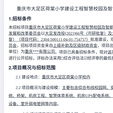
重庆市大足区荷棠小学建设工程智慧校园及智
1.招标条件
本招标项目
重庆市大足区荷棠小学建设工程智慧校园及智
发展和改革委员会
以
大足发改投
[2023]66号（可研批复）及
复）（项目代码：2304-500111-04-01-754757）
批准建设，
员会
，
招标项目
资金来自
上级补助及区级财政资金
，项目
单位）
为
重庆***有限公司
。项目已具备招标条件，现对
该
进行公开招标
，
评标办法采用
□综合评估法
☑
经评审的最低
2.项目概况与招标范围
2.1 建设地点：
重庆市大足区荷棠小学校内
2.2 项目概况与建设规模：
主要包含综合布线校园网、
统、桥架、机房工程、智慧体育系统、机房
UPS配电系统
设备、室外弱电管网等内容
。