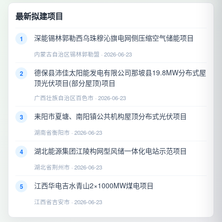
最新拟建项目
深能锡林郭勒西乌珠穆沁旗电网侧压缩空气储能项目
1
内蒙古自治区锡林郭勒盟 · 2026-06-23
德保县沛佳太阳能发电有限公司那坡县19.8MW分布式屋
2
顶光伏项目(部分屋顶)项目
广西壮族自治区百色市 · 2026-06-23
耒阳市夏塘、南阳镇公共机构屋顶分布式光伏项目
3
湖南省衡阳市 · 2026-06-23
湖北能源集团江陵构网型风储一体化电站示范项目
4
湖北省荆州市 · 2026-06-23
江西华电吉水青山2×1000MW煤电项目
5
江西省吉安市 · 2026-06-23