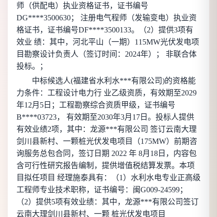
师（供配电）执业资格证书，证书编号
DG****3500630； 注册电气程师（发输变电）执业资
格证书，证书编号DF****3500133。（2）提供3项有
效业 绩：其中，河北平山（一期）115MW光伏发电项
目勘察设计负责人（签订时间：2024年）； 非联合体
投标。；
中标候选人(
福建省水利水***有限公司
)的资格能
力条件：工程设计电力行 业乙级资质，有效期至2029
年12月5日；工程勘察综合资质甲级，证书编号
B****03723， 有效期至2030年3月17日。投标人提供
有效业绩2项，其中：龙源***有限公司 签订云南大理
剑川县新村、一颗桩光伏发电项目（175MW）前期咨
询服务总包合同，签订日期 2022 年 8月18日，内容包
含可行性研究报告编制，提供增值税结算发票。本项
目拟任项目 经理施泰具有：（1）水利水电专业正高级
工程师专业技术职称，证书编号：闽G009-24599；
（2）提供5项有效业绩：其中，龙源***有限公司签订
云南大理剑川县新村、一颗 桩光伏发电项目