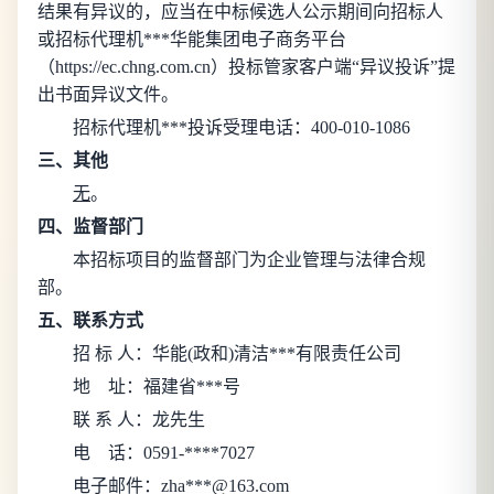
结果有异议的，应当在中标候选人公示期间向招标人
或招标代理机***华能集团电子商务平台
（https://ec.chng.com.cn）投标管家客户端“异议投诉”提
出书面异议文件。
招标代理机***投诉受理电话：400-010-1086
三、其他
无
。
四、监督部门
本招标项目的监督部门为
企业管理与法律合规
部
。
五、联系方式
招 标 人：
华能(政和)清洁***有限责任公司
地
址：
福建省***号
联 系 人：
龙先生
电
话：
0591-****7027
电子邮件：
zha***@163.com