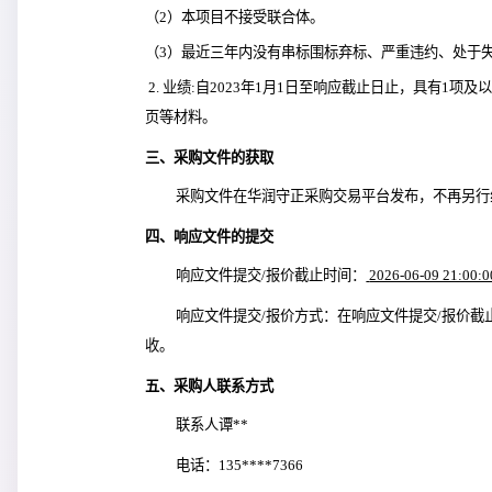
（2）本项目不接受联合体。
（3）最近三年内没有串标围标弃标、严重违约、处于
 2. 业绩:自2023年1月1日至响应截止日止，具有1项及以上供地手续和土地证照办理服务业绩，并提供合同、服务内容页、双方的签字盖章
页等材料。
三、采购文件的获取
采购文件在
华润守正采购交易平台
发布，不再另行
四、响应文件的提交
响应文件提交
/
报价截止时间：
2026-06-09 21:00:0
响应文件提交
/
报价方式：在响应文件提交
/
报价截
收。
五、采购人联系方式
联系人谭**
电话：135****7366