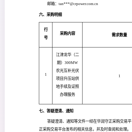
邮箱：tan***@crpower.com.cn
六、采购明细
行
采购内容
需求数量
号
江津龙华（二
期）300MW
农光互补光伏
1
1
项目升压站供
地手续及证照
办理服务
七、答疑澄清、通知
答疑澄清、通知等文件一经在
华润守正采购交易平
正采购交易平台
发布的相关信息，并及时查阅和处理。