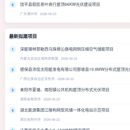
饶平县叙民茶叶商行屋顶66KW光伏建设项目
5
广东潮州市 · 2026-06-23
最新拟建项目
深能锡林郭勒西乌珠穆沁旗电网侧压缩空气储能项目
1
内蒙古自治区锡林郭勒盟 · 2026-06-23
德保县沛佳太阳能发电有限公司那坡县19.8MW分布式屋顶光
2
广西壮族自治区百色市 · 2026-06-23
耒阳市夏塘、南阳镇公共机构屋顶分布式光伏项目
3
湖南省衡阳市 · 2026-06-23
湖北能源集团江陵构网型风储一体化电站示范项目
4
湖北省荆州市 · 2026-06-23