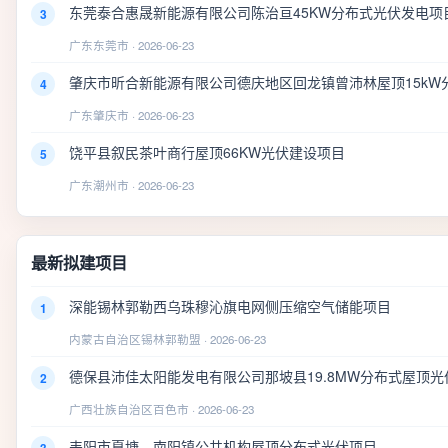
东莞泰合惠晟新能源有限公司陈治亘45KW分布式光伏发电项
3
广东东莞市 · 2026-06-23
肇庆市昕合新能源有限公司德庆地区回龙镇曾沛林屋顶15kW
4
广东肇庆市 · 2026-06-23
饶平县叙民茶叶商行屋顶66KW光伏建设项目
5
广东潮州市 · 2026-06-23
最新拟建项目
深能锡林郭勒西乌珠穆沁旗电网侧压缩空气储能项目
1
内蒙古自治区锡林郭勒盟 · 2026-06-23
德保县沛佳太阳能发电有限公司那坡县19.8MW分布式屋顶光
2
广西壮族自治区百色市 · 2026-06-23
耒阳市夏塘、南阳镇公共机构屋顶分布式光伏项目