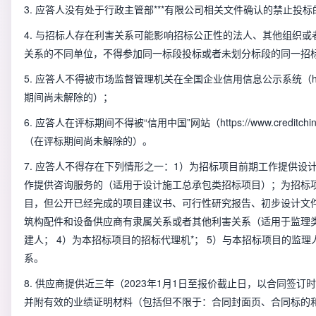
3. 应答人没有处于行政主管部***有限公司相关文件确认的禁止投
4. 与招标人存在利害关系可能影响招标公正性的法人、其他组织或
关系的不同单位，不得参加同一标段投标或者未划分标段的同一招
5. 应答人不得被市场监督管理机关在全国企业信用信息公示系统（http:
期间尚未解除的）；
6. 应答人在评标期间不得被“信用中国”网站（https://www.creditchina
（在评标期间尚未解除的）。
7. 应答人不得存在下列情形之一：1）为招标项目前期工作提供
作提供咨询服务的（适用于设计施工总承包类招标项目）；为招标
目，但公开已经完成的项目建议书、可行性研究报告、初步设计文
筑构配件和设备供应商有隶属关系或者其他利害关系（适用于监理类
建人； 4）为本招标项目的招标代理机*； 5）与本招标项目的监理
系。
8. 供应商提供近三年（2023年1月1日至报价截止日，以合同签
并附有效的业绩证明材料（包括但不限于：合同封面页、合同标的