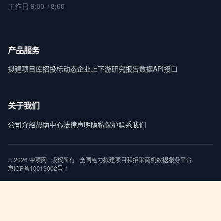
工作日 9:00-18:00
产品服务
拟建项目库
招投标动态
企业上下游
研究报告
数据API接口
关于我们
公司介绍
帮助中心
法律声明
隐私保护
联系我们
© 2026 中项网 · 版权所有 · 全国电力拟建项目和招采商机数据服务平台
京ICP备10019002号-1