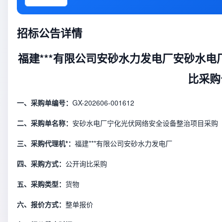
招标公告详情
福建***有限公司安砂水力发电厂安砂水
比采购
一、采购单编号：
GX-202606-001612
二、采购单名称：
安砂水电厂宁化光伏网络安全设备整治项目采购
三、采购代理机*：
福建***有限公司安砂水力发电厂
四、采购方式：
公开询比采购
五、采购类型：
货物
六、报价方式：
整单报价