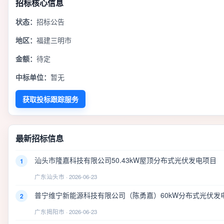
招标核心信息
状态：
招标公告
地区：
福建三明市
金额：
待定
中标单位：
暂无
获取投标跟踪服务
最新招标信息
汕头市隆嘉科技有限公司50.43kW屋顶分布式光伏发电项目
1
广东汕头市 · 2026-06-23
普宁维宁新能源科技有限公司（陈勇嘉）60kW分布式光伏发
2
广东揭阳市 · 2026-06-23