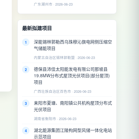
广东潮州市 · 2026-06-23
最新拟建项目
深能锡林郭勒西乌珠穆沁旗电网侧压缩空
1
气储能项目
内蒙古自治区锡林郭勒盟 · 2026-06-23
德保县沛佳太阳能发电有限公司那坡县
2
19.8MW分布式屋顶光伏项目(部分屋顶)
项目
广西壮族自治区百色市 · 2026-06-23
耒阳市夏塘、南阳镇公共机构屋顶分布式
3
光伏项目
湖南省衡阳市 · 2026-06-23
湖北能源集团江陵构网型风储一体化电站
4
示范项目