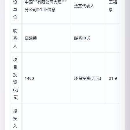
设
中国***有限公司大理***
王福
法定代表人
单
分公司

企业信息
康
位
联
系
邱建荣
联系电话
人
项
目
投
1460
环保投资(万元)
21.9
资
(万
元)
拟
投
入