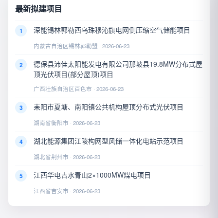
最新拟建项目
深能锡林郭勒西乌珠穆沁旗电网侧压缩空气储能项目
1
内蒙古自治区锡林郭勒盟 · 2026-06-23
德保县沛佳太阳能发电有限公司那坡县19.8MW分布式屋
2
顶光伏项目(部分屋顶)项目
广西壮族自治区百色市 · 2026-06-23
耒阳市夏塘、南阳镇公共机构屋顶分布式光伏项目
3
湖南省衡阳市 · 2026-06-23
湖北能源集团江陵构网型风储一体化电站示范项目
4
湖北省荆州市 · 2026-06-23
江西华电吉水青山2×1000MW煤电项目
5
江西省吉安市 · 2026-06-23