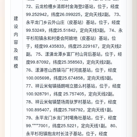
72、云龙检槽乡清郎村金海登2基站，位于，经度
99.252942，纬度26.099225，定向天线2副。 73、
建
永平龙门乡云外山庄（皮基站）基站，位于，经度
设
99.53249，纬度25.51842，定向天线3副。 74、永
内
平杉阳镇永和村委会阿娘地（皮基站）基站，位
容
于，经度99.435833，纬度25.229167，定向天线2
及
副。 75、漾濞龙潭乡富厂村山背后基站，位于，经
规
度99.87092，纬度25.358563，定向天线2副。
模
76、漾濞苍山西镇马厂村河底基站，位于，经度
100.005698，纬度25.674858，定向天线3副。
77、祥云米甸镇插朗哨立腊么村基站，位于，经度
100.928791，纬度 25.757405，定向天线2副。
78、祥云米甸镇楚场周驮罗村基站，位于，经度
100.895407，纬度25.768792，定向天线1副。
79、永平龙门乡龙门村噶角社基站，位于，经度
99.****7001，纬度25.5221，定向天线1副。 80、
永平杉阳镇抱龙村长洼子基站，位于，经度