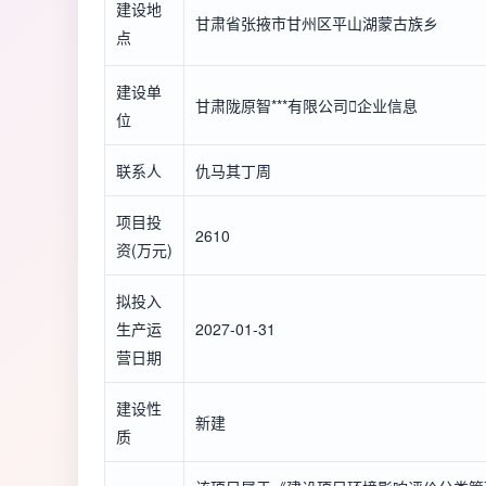
建设地
甘肃省张掖市甘州区平山湖蒙古族乡
点
建设单
甘肃陇原智***有限公司

企业信息
位
联系人
仇马其丁周
项目投
2610
资(万元)
拟投入
生产运
2027-01-31
营日期
建设性
新建
质