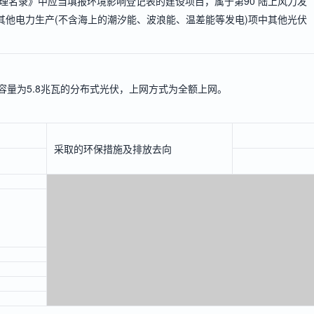
理名录》中应当填报环境影响登记表的建设项目，属于第90 陆上风力发
其他电力生产(不含海上的潮汐能、波浪能、温差能等发电)项中其他光伏
设容量为5.8兆瓦的分布式光伏，上网方式为全额上网。
采取的环保措施及排放去向