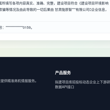
诺所填写各项内容真实、准确、完整，建设项目符合《建设项目环境影响
骗等情况及由此导致的一切后果由 甘肃陇原智***有限公司

企业信息
，
*********0159。
产品服务
业提供精准商机情报服务。
拟建项目库
招投标动态
企业上下游
研
数据API接口