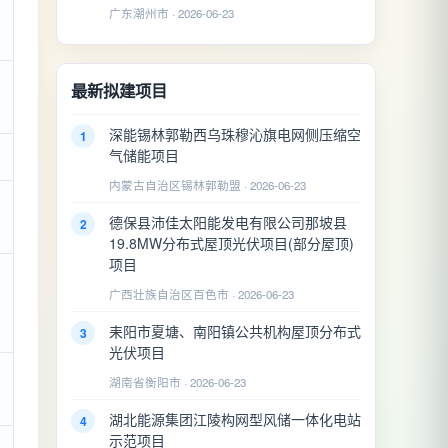
广东潮州市 · 2026-06-23
最新拟建项目
深能锡林郭勒西乌珠穆沁旗电网侧压缩空
1
气储能项目
内蒙古自治区锡林郭勒盟 · 2026-06-23
德保县沛佳太阳能发电有限公司那坡县
2
19.8MW分布式屋顶光伏项目(部分屋顶)
项目
广西壮族自治区百色市 · 2026-06-23
耒阳市夏塘、南阳镇公共机构屋顶分布式
3
光伏项目
湖南省衡阳市 · 2026-06-23
湖北能源集团江陵构网型风储一体化电站
4
示范项目