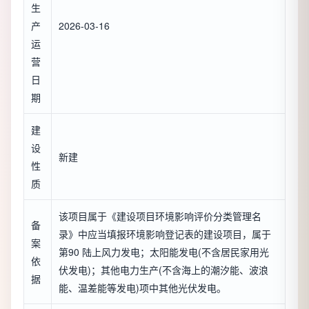
生
产
2026-03-16
运
营
日
期
建
设
新建
性
质
该项目属于《建设项目环境影响评价分类管理名
备
录》中应当填报环境影响登记表的建设项目，属于
案
第90 陆上风力发电；太阳能发电(不含居民家用光
依
伏发电)；其他电力生产(不含海上的潮汐能、波浪
据
能、温差能等发电)项中其他光伏发电。