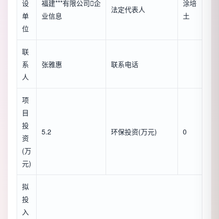
设
福建***有限公司

企
涂培
法定代表人
单
业信息
土
位
联
系
张雅惠
联系电话
人
项
目
投
5.2
环保投资(万元)
0
资
(万
元)
拟
投
入