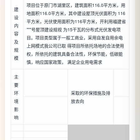
项目位于原门市湖里区，建筑面积116.0平方米，用
建
地面积116.0平方米，其中建设屋顶光伏面积为 116
设
平方米，光伏使用面积为116平方米，开利用福建省
内
***号屋顶建设规视 为15干瓦的分布式光伏发电项
容
目。项目类型属于一般工商业，采用自发自用余电
及
上网模式我公司已取 得项目所依托场地的合法使用
规
权，所依托的建筑具备合法性，环保节能，低碳能
模
慎，响应国家政策， 满足企业用电需求
主
要
环
采取的环保措施及排
境
放去向
影
响