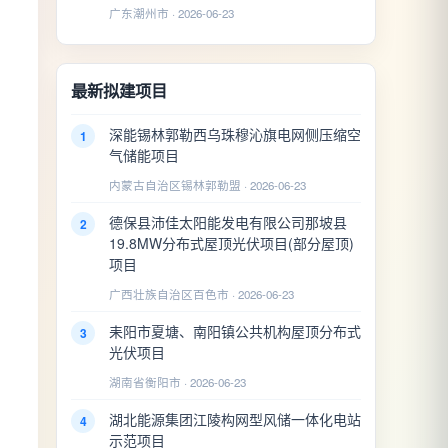
广东潮州市 · 2026-06-23
最新拟建项目
深能锡林郭勒西乌珠穆沁旗电网侧压缩空
1
气储能项目
内蒙古自治区锡林郭勒盟 · 2026-06-23
德保县沛佳太阳能发电有限公司那坡县
2
19.8MW分布式屋顶光伏项目(部分屋顶)
项目
广西壮族自治区百色市 · 2026-06-23
耒阳市夏塘、南阳镇公共机构屋顶分布式
3
光伏项目
湖南省衡阳市 · 2026-06-23
湖北能源集团江陵构网型风储一体化电站
4
示范项目