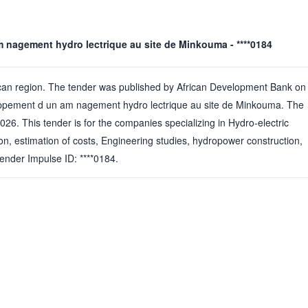
 nagement hydro lectrique au site de Minkouma - ****0184
frican region. The tender was published by African Development Bank on
ppement d un am nagement hydro lectrique au site de Minkouma. The
2026. This tender is for the companies specializing in Hydro-electric
on, estimation of costs, Engineering studies, hydropower construction,
ender Impulse ID: ****0184.