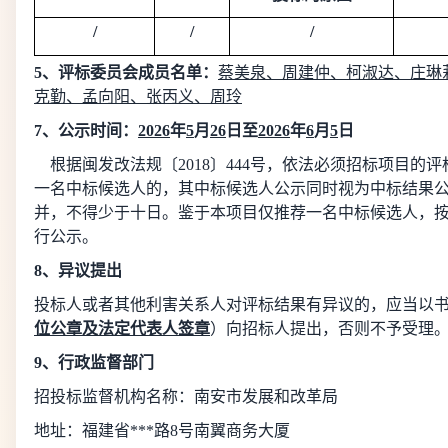
/
/
/
5、评标委员会成员名单：
蔡美泉、周建仲、
柯淑达
、
庄琳
克勤
、
孟向阳
、
张丙义
、
周玲
7、公示时间：
2026
年
5
月
2
6
日至
2026
年
6
月
5
日
根据闽发改法规〔
2018〕444号，依法必须招标项目的
一名中标候选人的，其中标候选人公示同时视为中标结果
并，不得少于十日。鉴于本项目仅推荐一名中标候选人，
行公示。
8、异议提出
投标人或者其他利害关系人对评标结果有异议的，应当以
位公章及法定代表人签章
）向招标人提出，否则不予受理
9、行政监督部门
招投标监督机构名称：南安市发展和改革局
地址：福建省***路
8号南翼商务大厦