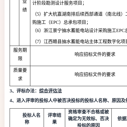
业
计阶段勘测设计服务项目；
绩
（
5）扩大杭嘉湖南排后续西部通道（南北线）
购施工（EPC）总承包项目；
（
6）浙江景宁抽水蓄能电站设计采购施工EPC
（
7）江西赣县抽水蓄能电站主体工程数字化项
服务期
响应招标文件的要求
限
质量要
响应招标文件的要求
求
3、评标办法：
综合评估法
4、进入评审的投标人中被否决投标的投标人名称、原因及
资格审查不合格或被
投标人名
评审结
确定为无效标、否决
依据
称
果
投标的原因