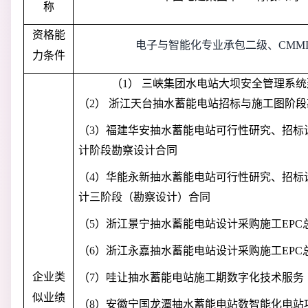
称
资格能
电子与智能化专业承包二级、
CMM
力条件
（1）
三峡集团水电站大坝安全管理系统
（2）
浙江天台抽水蓄能电站招标与施工图阶段
（
3）福建华安抽水蓄能电站可行性研究、招标
计阶段勘察设计合同
（
4）华能永新抽水蓄能电站可行性研究、招标
计三阶段（勘察设计）合同
（
5）浙江景宁抽水蓄能电站设计采购施工EPC
（
6）浙江永嘉抽水蓄能电站设计采购施工EPC
企业类
（
7）哇让抽水蓄能电站施工期数字化技术服务
似业绩
（
8）安徽宁国龙潭抽水蓄能电站数智能化电站