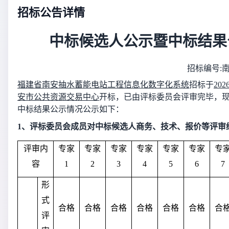
招标公告详情
中标候选人公示暨中标结果
招标编号
:
福建省南安抽水蓄能电站工程信息化数字化系统
招标于
20
安市公共资源交易中心
开标，已由评标委员会评审完毕，
中标结果公示情况公示如下：
1、
评标委员会成员对中标候选人商务、技术、报价等评审
评审内
专家
专家
专家
专家
专家
专家
专
容
1
2
3
4
5
6
7
形
式
合格
合格
合格
合格
合格
合格
合
评