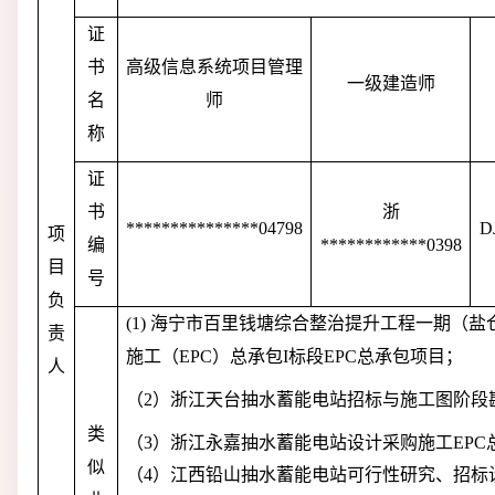
证
书
高级信息系统项目管理
一级建造师
名
师
称
证
书
浙
***************04798
D
项
编
************0398
目
号
负
(1)
海宁市百里钱塘综合整治提升工程一期（盐
责
施工（
EPC）总承包I标段EPC总承包项目；
人
（
2）浙江天台抽水蓄能电站招标与施工图阶段
类
（
3）浙江永嘉抽水蓄能电站设计采购施工EPC
似
（
4）江西铅山抽水蓄能电站可行性研究、招标