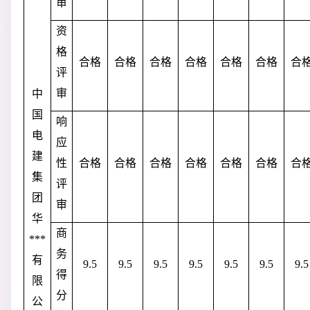
审
资
格
合格
合格
合格
合格
合格
合格
合
评
审
中
国
响
电
应
建
性
合格
合格
合格
合格
合格
合格
合
集
评
团
审
华
商
***
务
有
9.5
9.5
9.5
9.5
9.5
9.5
9.5
得
限
分
公