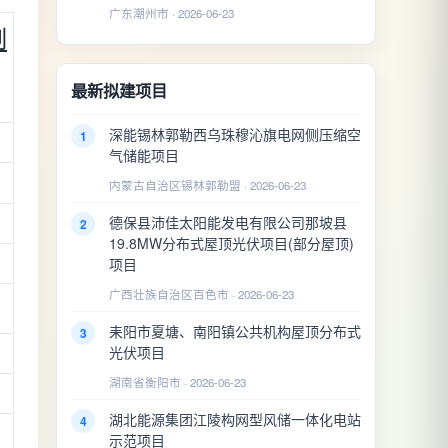
广东潮州市 · 2026-06-23
制
最新拟建项目
深能锡林郭勒西乌珠穆沁旗电网侧压缩空
1
气储能项目
内蒙古自治区锡林郭勒盟 · 2026-06-23
德保县沛佳太阳能发电有限公司那坡县
2
19.8MW分布式屋顶光伏项目(部分屋顶)
项目
广西壮族自治区百色市 · 2026-06-23
耒阳市夏塘、南阳镇公共机构屋顶分布式
3
光伏项目
湖南省衡阳市 · 2026-06-23
湖北能源集团江陵构网型风储一体化电站
4
示范项目