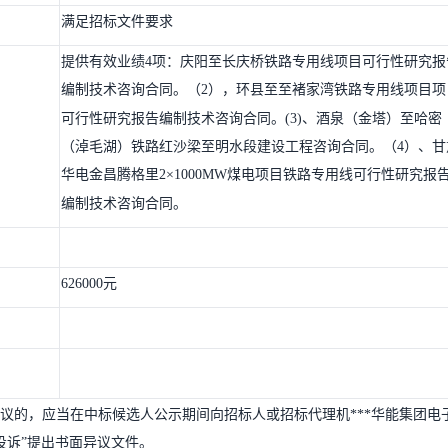
满足招标文件要求
提供有效业绩4项：庆阳至长庆桥铁路专用线项目可行性研究报
编制技术咨询合同。（2），环县至至褚家湾铁路专用线项目项
可行性研究报告编制技术咨询合同。(3)、酒泉（金塔）至哈密
（淖毛湖）铁路红沙梁至明水段建设工程咨询合同。（4）、甘
华电金昌腾格里2×1000MW煤电项目铁路专用线可行性研究报
编制技术咨询合同。
626000元
议的，应当在中标候选人公示期间向招标人或招标代理机***华能集团电
端“异议投诉”提出书面异议文件。