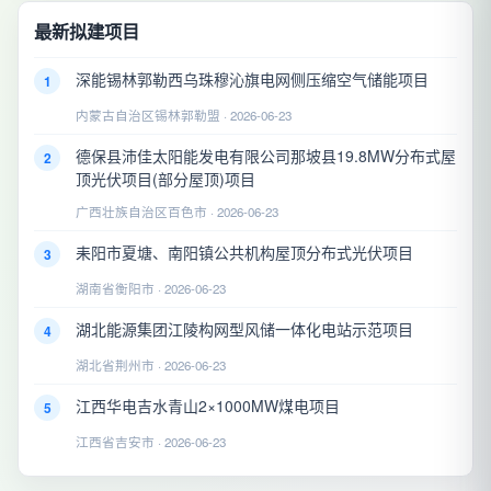
最新拟建项目
深能锡林郭勒西乌珠穆沁旗电网侧压缩空气储能项目
1
内蒙古自治区锡林郭勒盟 · 2026-06-23
德保县沛佳太阳能发电有限公司那坡县19.8MW分布式屋
2
顶光伏项目(部分屋顶)项目
广西壮族自治区百色市 · 2026-06-23
耒阳市夏塘、南阳镇公共机构屋顶分布式光伏项目
3
湖南省衡阳市 · 2026-06-23
湖北能源集团江陵构网型风储一体化电站示范项目
4
湖北省荆州市 · 2026-06-23
江西华电吉水青山2×1000MW煤电项目
5
江西省吉安市 · 2026-06-23