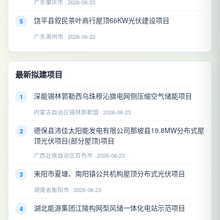
广东肇庆市 · 2026-06-23
饶平县叙民茶叶商行屋顶66KW光伏建设项目
5
广东潮州市 · 2026-06-23
最新拟建项目
深能锡林郭勒西乌珠穆沁旗电网侧压缩空气储能项目
1
内蒙古自治区锡林郭勒盟 · 2026-06-23
德保县沛佳太阳能发电有限公司那坡县19.8MW分布式屋
2
顶光伏项目(部分屋顶)项目
广西壮族自治区百色市 · 2026-06-23
耒阳市夏塘、南阳镇公共机构屋顶分布式光伏项目
3
湖南省衡阳市 · 2026-06-23
湖北能源集团江陵构网型风储一体化电站示范项目
4