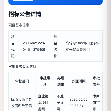
招标公告详情
项目基本信息
项
项
目
2606-621228-
目
高培珍10kW屋顶分布
代
04-01-370405
名
式光伏建设项目
码
称
审批事项公示信息
审批事
办理
审批
审批部门
办理时间
项
结果
文号
企业投
不准
陇南
陇南市两当县
2026/06/08
资项目
予许
市***
发展和改革局
22:38:34
备案
可
号