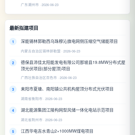
广东潮州市 · 2026-06-23
最新拟建项目
深能锡林郭勒西乌珠穆沁旗电网侧压缩空气储能项目
1
内蒙古自治区锡林郭勒盟 · 2026-06-23
德保县沛佳太阳能发电有限公司那坡县19.8MW分布式屋
2
顶光伏项目(部分屋顶)项目
广西壮族自治区百色市 · 2026-06-23
耒阳市夏塘、南阳镇公共机构屋顶分布式光伏项目
3
湖南省衡阳市 · 2026-06-23
湖北能源集团江陵构网型风储一体化电站示范项目
4
湖北省荆州市 · 2026-06-23
江西华电吉水青山2×1000MW煤电项目
5