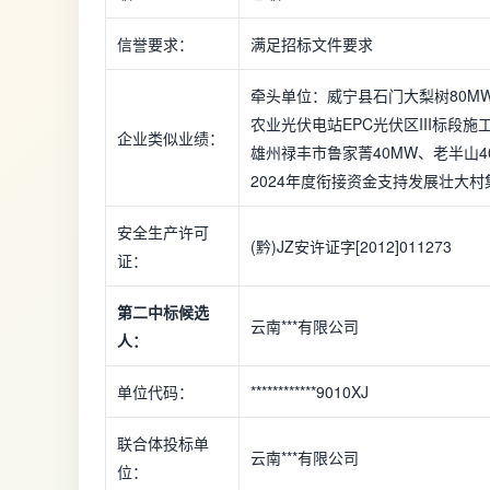
信誉要求：
满足招标文件要求
牵头单位：威宁县石门大梨树80M
农业光伏电站EPC光伏区III标
企业类似业绩：
雄州禄丰市鲁家菁40MW、老半山4
2024年度衔接资金支持发展壮大
安全生产许可
(黔)JZ安许证字[2012]011273
证：
第二中标候选
云南***有限公司
人：
单位代码：
************9010XJ
联合体投标单
云南***有限公司
位：