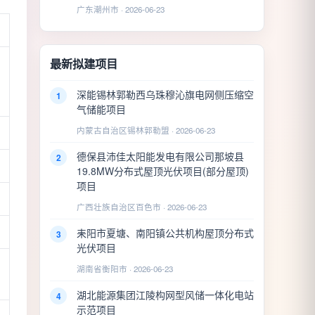
广东潮州市 · 2026-06-23
最新拟建项目
深能锡林郭勒西乌珠穆沁旗电网侧压缩空
1
气储能项目
内蒙古自治区锡林郭勒盟 · 2026-06-23
德保县沛佳太阳能发电有限公司那坡县
2
19.8MW分布式屋顶光伏项目(部分屋顶)
项目
广西壮族自治区百色市 · 2026-06-23
耒阳市夏塘、南阳镇公共机构屋顶分布式
3
光伏项目
湖南省衡阳市 · 2026-06-23
湖北能源集团江陵构网型风储一体化电站
4
示范项目