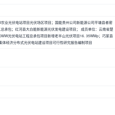
W农业光伏电站项目光伏场区项目；国能贵州公司新能源公司平塘县者密
段施工总承包；红河县大白能新能源光伏发电建设项目； 成员单位：云南省楚
0MW光伏电站工程总承包项目新增老半山光伏项目16. 35WMp；巧家县
村集体经济分布式光伏电站建设项目可行性研究报告编制项目