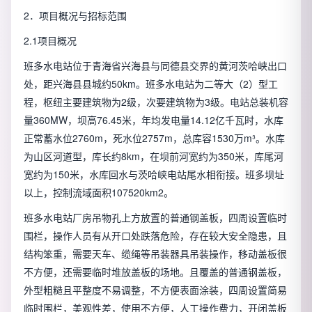
2．项目概况与招标范围
2.1项目概况
班多水电站位于青海省兴海县与同德县交界的黄河茨哈峡出口
处，距兴海县县城约50km。班多水电站为二等大（2）型工
程，枢纽主要建筑物为2级，次要建筑物为3级。电站总装机容
量360MW，坝高76.45米，年均发电量14.12亿千瓦时，水库
正常蓄水位2760m，死水位2757m，总库容1530万m³。水库
为山区河道型，库长约8km，在坝前河宽约为350米，库尾河
宽约为150米，水库回水与茨哈峡电站尾水相衔接。班多坝址
以上，控制流域面积107520km2。
班多水电站厂房吊物孔上方放置的普通钢盖板，四周设置临时
围栏，操作人员有从开口处跌落危险，存在较大安全隐患，且
结构笨重，需要天车、缆绳等吊装器具吊装操作，移动盖板很
不方便，还需要临时堆放盖板的场地。且覆盖的普通钢盖板，
外型粗糙且平整度不易调整，不方便表面涂装，四周设置简易
临时围栏，美观性差，使用不方便，人工操作费力，开闭盖板