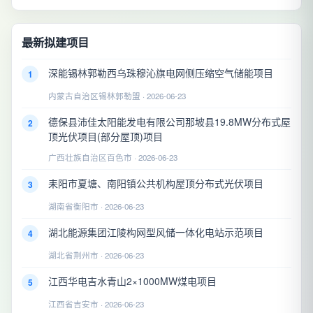
最新拟建项目
深能锡林郭勒西乌珠穆沁旗电网侧压缩空气储能项目
1
内蒙古自治区锡林郭勒盟 · 2026-06-23
德保县沛佳太阳能发电有限公司那坡县19.8MW分布式屋
2
顶光伏项目(部分屋顶)项目
广西壮族自治区百色市 · 2026-06-23
耒阳市夏塘、南阳镇公共机构屋顶分布式光伏项目
3
湖南省衡阳市 · 2026-06-23
湖北能源集团江陵构网型风储一体化电站示范项目
4
湖北省荆州市 · 2026-06-23
江西华电吉水青山2×1000MW煤电项目
5
江西省吉安市 · 2026-06-23