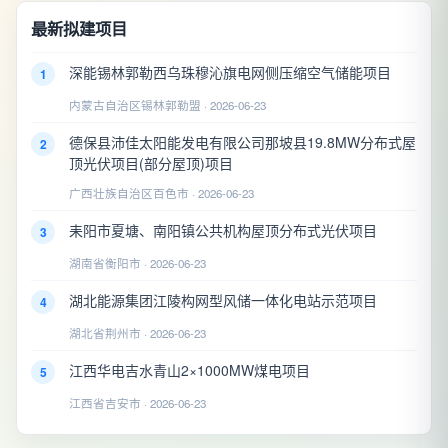
最新拟建项目
深能锡林郭勒西乌珠穆沁旗电网侧压缩空气储能项目
1
内蒙古自治区锡林郭勒盟 · 2026-06-23
德保县沛佳太阳能发电有限公司那坡县19.8MW分布式屋
2
顶光伏项目(部分屋顶)项目
广西壮族自治区百色市 · 2026-06-23
耒阳市夏塘、南阳镇公共机构屋顶分布式光伏项目
3
湖南省衡阳市 · 2026-06-23
湖北能源集团江陵构网型风储一体化电站示范项目
4
湖北省荆州市 · 2026-06-23
江西华电吉水青山2×1000MW煤电项目
5
江西省吉安市 · 2026-06-23