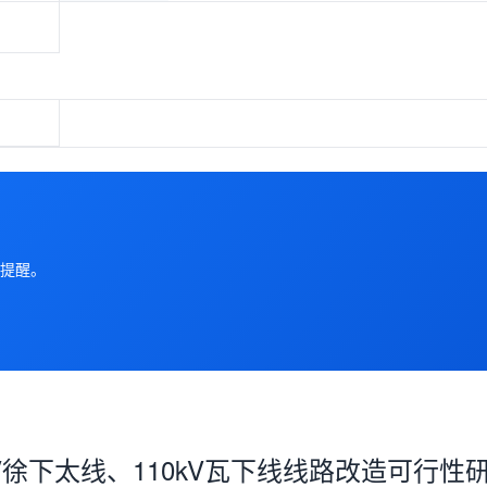
提醒。
V徐下太线、110kV瓦下线线路改造可行性