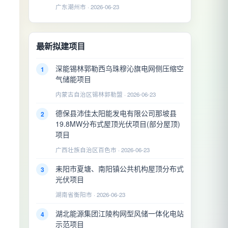
广东潮州市 · 2026-06-23
最新拟建项目
深能锡林郭勒西乌珠穆沁旗电网侧压缩空
1
气储能项目
内蒙古自治区锡林郭勒盟 · 2026-06-23
德保县沛佳太阳能发电有限公司那坡县
2
19.8MW分布式屋顶光伏项目(部分屋顶)
项目
广西壮族自治区百色市 · 2026-06-23
耒阳市夏塘、南阳镇公共机构屋顶分布式
3
光伏项目
湖南省衡阳市 · 2026-06-23
湖北能源集团江陵构网型风储一体化电站
4
示范项目