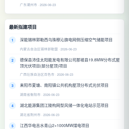
广东潮州市 · 2026-06-23
最新拟建项目
深能锡林郭勒西乌珠穆沁旗电网侧压缩空气储能项目
1
内蒙古自治区锡林郭勒盟 · 2026-06-23
德保县沛佳太阳能发电有限公司那坡县19.8MW分布式屋
2
顶光伏项目(部分屋顶)项目
广西壮族自治区百色市 · 2026-06-23
耒阳市夏塘、南阳镇公共机构屋顶分布式光伏项目
3
湖南省衡阳市 · 2026-06-23
湖北能源集团江陵构网型风储一体化电站示范项目
4
湖北省荆州市 · 2026-06-23
江西华电吉水青山2×1000MW煤电项目
5