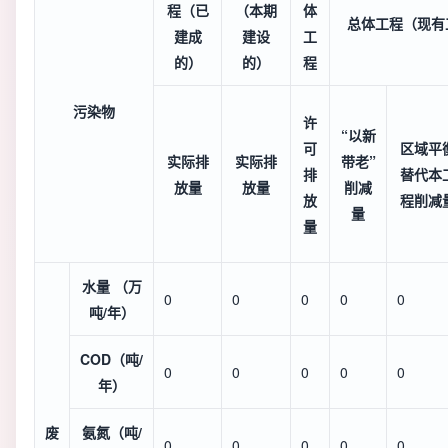
程（已
（本期
体
总体工程（现有
建成
建设
工
的）
的）
程
污染物
许
“以新
可
区域平
实际排
实际排
带老”
排
替代本
放量
放量
削减
放
程削减
量
量
水量 （万
0
0
0
0
0
吨/年）
COD（吨/
0
0
0
0
0
年）
废
氨氮（吨/
0
0
0
0
0