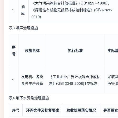
《大气污染物综合排放标准》(GB16297-1996)、
油
1
《挥发性有机物无组织排放控制标准》(GB37822-
库
2019)
表3 噪声治理设施
序
设施名称
执行标准
实际
号
发电机、各类
《工业企业厂界环境噪声排放标
采取
1
泵等生产设备
准》(GB12348-2008)1类标准
声等
表4 地下水污染治理设施
序号
环评文件及批复要求
验收阶段落实情况
是否落实