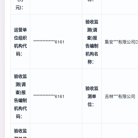
元)：
验收监
运营单
测(调
位组织
查)报
**************6161
集安***有限公司

机构代
告编制
码：
机构名
称：
验收监
测(调
验收监
查)报
**************6161
测单
吉林***有限公司
告编制
位：
机构代
码：
验收监