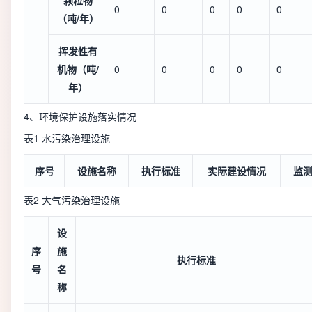
颗粒物
0
0
0
0
0
（吨/年）
挥发性有
机物（吨/
0
0
0
0
0
年）
4、环境保护设施落实情况
表1 水污染治理设施
序号
设施名称
执行标准
实际建设情况
监
表2 大气污染治理设施
设
序
施
执行标准
号
名
称