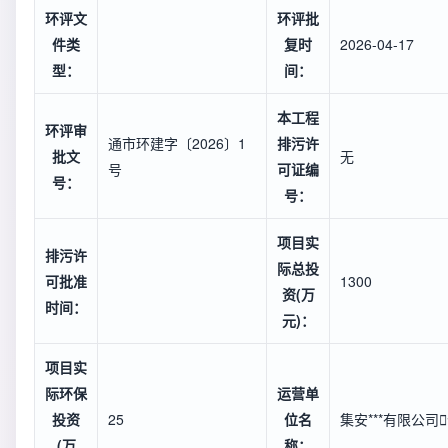
环评文
环评批
件类
复时
2026-04-17
型：
间：
本工程
环评审
通市环建字〔2026〕1
排污许
批文
无
号
可证编
号：
号：
项目实
排污许
际总投
可批准
1300
资(万
时间：
元)：
项目实
际环保
运营单
投资
25
位名
集安***有限公司

(万
称：