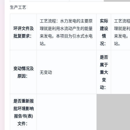
生产工艺
工艺流程：水力发电的主要原
实际
工艺流
环评文件及
理就是利用水流动产生的能量
建设
理就是
批复要求：
来发电。本项目为引水式水电
情
来发电
站。
况：
站。
是否
属于
变动情况及
无变动
重大
原因：
变
动：
是否重新报
批环境影响
报告书(表)
文件：