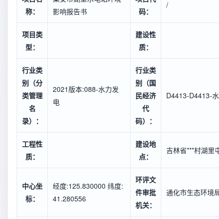
/
称：
影响报告书
码：
项目类
建设性
型：
质：
行业类
行业类
别（分
别（国
2021版本:088-水力发
类管理
民经济
D4413-D4413
电
名
代
录）：
码）：
工程性
建设地
吉林省***村湖里
质：
点：
环评文
中心坐
经度:125.830000 纬度:
件审批
通化市生态环境
标：
41.280556
机关：