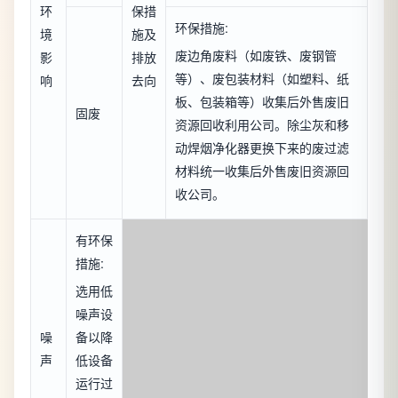
环
保措
环保措施:
境
施及
废边角废料（如废铁、废钢管
影
排放
等）、废包装材料（如塑料、纸
响
去向
板、包装箱等）收集后外售废旧
固废
资源回收利用公司。除尘灰和移
动焊烟净化器更换下来的废过滤
材料统一收集后外售废旧资源回
收公司。
有环保
措施:
选用低
噪声设
噪
备以降
声
低设备
运行过