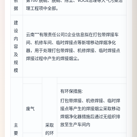
依
第100 脱硫、脱硝、除尘、VOCs治理等大气污染治
据
理工程项中全部。
建
设
云南***有限责任公司

企业信息
拟在打包带焊接车
内
间、机修车间、临时焊接点等新增移动焊烟净化
容
器，用于处理打包带焊接、机修焊接、临时焊接点
及
焊接过程中产生的焊接烟尘。
规
模
有环保措施:
打包带焊接、机修焊接、临时焊
废气
接点等产生的焊接烟尘采取移动
焊烟净化器措施后通过无组织排
放至生产车间内
主
采取
要
的环