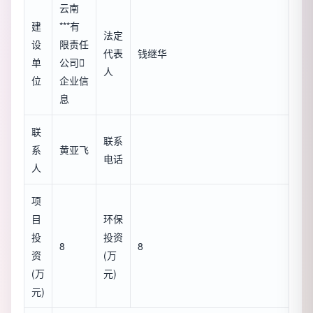
云南
建
***有
法定
设
限责任
代表
钱继华
单
公司

人
位
企业信
息
联
联系
系
黄亚飞
电话
人
项
目
环保
投
投资
8
8
资
(万
(万
元)
元)