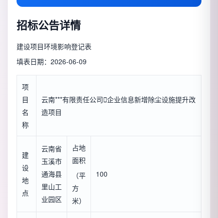
招标公告详情
建设项目环境影响登记表
填表日期：2026-06-09
项
目
云南***有限责任公司

企业信息
新增除尘设施提升改
名
造项目
称
占地
云南省
建
面积
玉溪市
设
通海县
100
（平
地
里山工
方
点
业园区
米）