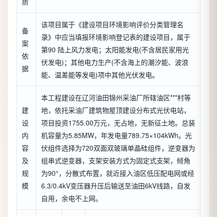
质
该项目属于《建设项目环境影响评价分类管理名
备
录》中应当填报环境影响登记表的建设项目，属于
案
第90 陆上风力发电；太阳能发电(不含居民家用光
依
伏发电)；其他电力生产(不含海上的潮汐能、波浪
据
能、温差能等发电)项中其他光伏发电。
本工程建设在辽河油田锦州采油厂所辖油区***村等
建
地，依托采油厂建筑物屋顶建设分布式光伏电站，
设
项目投资1755.00万元，无占地，无新征土地。总装
内
机容量为5.85MW，年发电量789.75×104kWh。光
容
伏组件选择为720双面双玻璃单晶硅组件，逆变器为
及
组串式逆变器，支架安装方式为固定式支架，倾角
规
为90°，分散式布置，就近接入油区低压配电网或经
模
6.3/0.4kV变压器升压后输送至油田6kV线路，自发
自用，余电不上网。