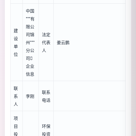
中国
***有
限公
建
司锦
法定
设
州***
代表
姜云鹏
单
分公
人
位
司

企业
信息
联
联系
系
李刚
电话
人
项
目
环保
投
投资