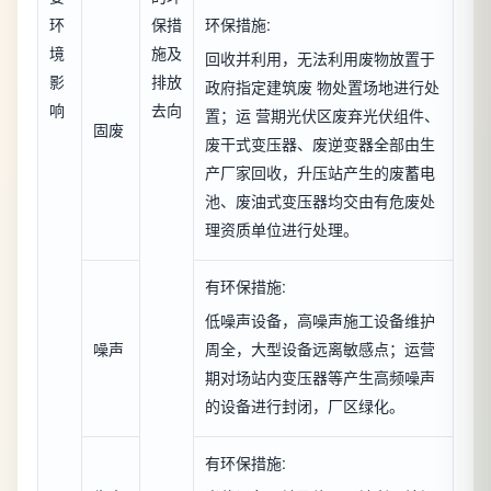
环
保措
环保措施:
境
施及
回收并利用，无法利用废物放置于
影
排放
政府指定建筑废 物处置场地进行处
响
去向
置；运 营期光伏区废弃光伏组件、
固废
废干式变压器、废逆变器全部由生
产厂家回收，升压站产生的废蓄电
池、废油式变压器均交由有危废处
理资质单位进行处理。
有环保措施:
低噪声设备，高噪声施工设备维护
噪声
周全，大型设备远离敏感点；运营
期对场站内变压器等产生高频噪声
的设备进行封闭，厂区绿化。
有环保措施: