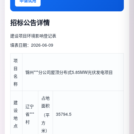
申请试用
招标公告详情
建设项目环境影响登记表
填表日期：2026-06-09
项
目
锦州***分公司屋顶分布式5.85MW光伏发电项目
名
称
占地
建
面积
辽宁
设
省***
35794.5
（平
地
村
方
点
米）