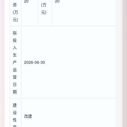
20
20
资
(万
(万
元)
元)
拟
投
入
生
产
2026-06-30
运
营
日
期
建
设
改建
性