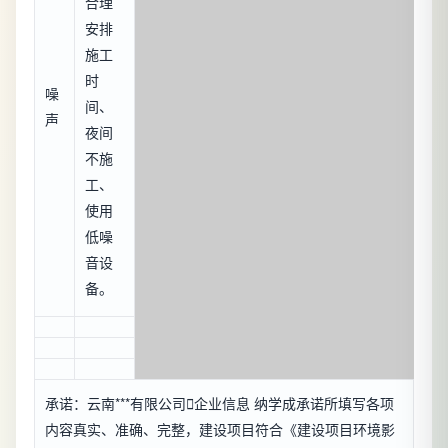
合理
安排
施工
时
噪
间、
声
夜间
不施
工、
使用
低噪
音设
备。
承诺：云南***有限公司

企业信息
纳学成承诺所填写各项
内容真实、准确、完整，建设项目符合《建设项目环境影