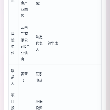
金产
米）
业园
区
云南
建
***有
法定
设
限公
代表
纳学成
单
司

企
人
位
业信
息
联
黄亚
联系
系
飞
电话
人
项
目
环保
投
投资