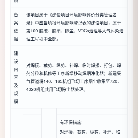
质
备
该项目属于《建设项目环境影响评价分类管理名
案
录》中应当填报环境影响登记表的建设项目，属于
依
第100 脱硫、脱硝、除尘、VOCs治理等大气污染治
据
理工程项中全部。
建
设
对焊接、裁剪、纵剪、补焊、临时焊接、打包、焊
内
剂分粒和机修等工序新增移动焊烟净化器；新建集
容
气管道将140、165机组飞切工序烟尘收集至720、
及
4020机组共用飞切除尘器处理。
规
模
有环保措施:
对焊接、裁剪、纵剪、补焊、临