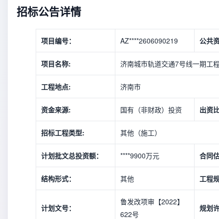
招标公告详情
项目编号：
AZ****2606090219
公共
项目名称:
济南城市轨道交通7号线一期工
工程地点:
济南市
资金来源:
国有（非财政）投资
出资
招标工程类型:
其他（施工）
计划批文总投资额：
****9900万元
合同
结构形式：
其他
工程
鲁发改项审【2022】
计划文号：
规划
622号