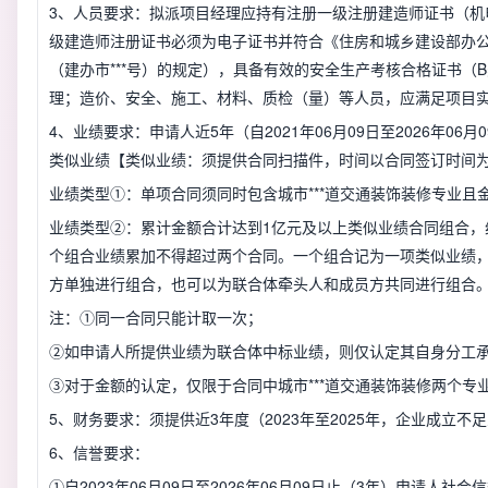
3、人员要求：拟派项目经理应持有注册一级注册建造师证书（机
级建造师注册证书必须为电子证书并符合《住房和城乡建设部办
（建办市***号）的规定），具备有效的安全生产考核合格证书（
理；造价、安全、施工、材料、质检（量）等人员，应满足项目
4、业绩要求：申请人近5年（自2021年06月09日至2026年06
类似业绩【类似业绩：须提供合同扫描件，时间以合同签订时间
业绩类型①：单项合同须同时包含城市***道交通装饰装修专业且
业绩类型②：累计金额合计达到1亿元及以上类似业绩合同组合，组
个组合业绩累加不得超过两个合同。一个组合记为一项类似业绩
方单独进行组合，也可以为联合体牵头人和成员方共同进行组合
注：①同一合同只能计取一次；
②如申请人所提供业绩为联合体中标业绩，则仅认定其自身分工
③对于金额的认定，仅限于合同中城市***道交通装饰装修两个专
5、财务要求：须提供近3年度（2023年至2025年，企业成立
6、信誉要求：
①自2023年06月09日至2026年06月09日止（3年）申请人社