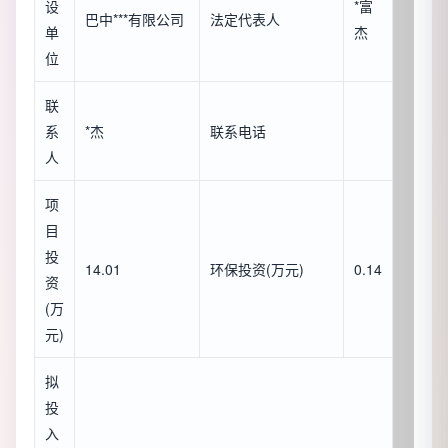
设
*富
巴中***有限公司
法定代表人
单
杰
位
联
系
*杰
联系电话
人
项
目
投
14.01
环保投资(万元)
0.14
资
(万
元)
拟
投
入