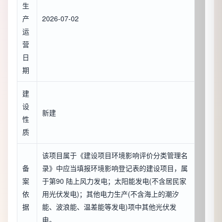
生
产
2026-07-02
运
营
日
期
建
设
新建
性
质
该项目属于《建设项目环境影响评价分类管理名
备
录》中应当填报环境影响登记表的建设项目，属
案
于第90 陆上风力发电；太阳能发电(不含居民家
依
用光伏发电)；其他电力生产(不含海上的潮汐
据
能、波浪能、温差能等发电)项中其他光伏发
电。