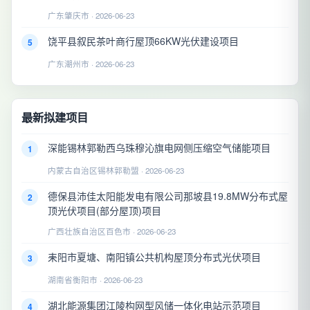
广东肇庆市 · 2026-06-23
饶平县叙民茶叶商行屋顶66KW光伏建设项目
5
广东潮州市 · 2026-06-23
最新拟建项目
深能锡林郭勒西乌珠穆沁旗电网侧压缩空气储能项目
1
内蒙古自治区锡林郭勒盟 · 2026-06-23
德保县沛佳太阳能发电有限公司那坡县19.8MW分布式屋
2
顶光伏项目(部分屋顶)项目
广西壮族自治区百色市 · 2026-06-23
耒阳市夏塘、南阳镇公共机构屋顶分布式光伏项目
3
湖南省衡阳市 · 2026-06-23
湖北能源集团江陵构网型风储一体化电站示范项目
4