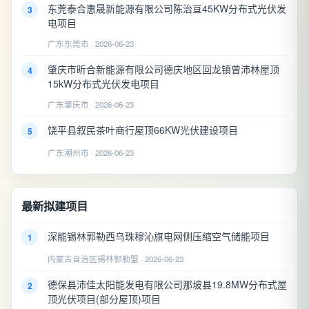
东莞泰合惠晟新能源有限公司陈治亘45KW分布式光伏发
3
电项目
广东东莞市 · 2026-06-23
肇庆市昕合新能源有限公司德庆地区回龙镇曾沛林屋顶
4
15kW分布式光伏发电项目
广东肇庆市 · 2026-06-23
饶平县叙民茶叶商行屋顶66KW光伏建设项目
5
广东潮州市 · 2026-06-23
最新拟建项目
深能锡林郭勒西乌珠穆沁旗电网侧压缩空气储能项目
1
内蒙古自治区锡林郭勒盟 · 2026-06-23
德保县沛佳太阳能发电有限公司那坡县19.8MW分布式屋
2
顶光伏项目(部分屋顶)项目