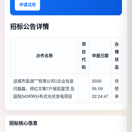
申请试用
招标公告详情
项
办
目
理
办件名称
申报日期
代
状
码
态
运城市盐湖***有限公司

企业信息
2026-
待
闫磊磊、师红文等7户居民屋顶 及
06-09
预
庭院343KW分布式光伏发电项目
22:24:47
审
招标核心信息