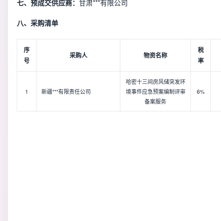
七、预成交供应商：
甘肃***有限公司
八、采购清单
序
税
采购人
物资名称
号
率
哈密十三间房风储突发环
1
新疆***有限责任公司
境事件应急预案编制评审
6%
备案服务