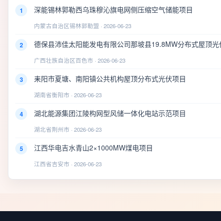
深能锡林郭勒西乌珠穆沁旗电网侧压缩空气储能项目
1
内蒙古自治区锡林郭勒盟 · 2026-06-23
德保县沛佳太阳能发电有限公司那坡县19.8MW分布式屋顶光
2
广西壮族自治区百色市 · 2026-06-23
耒阳市夏塘、南阳镇公共机构屋顶分布式光伏项目
3
湖南省衡阳市 · 2026-06-23
湖北能源集团江陵构网型风储一体化电站示范项目
4
湖北省荆州市 · 2026-06-23
江西华电吉水青山2×1000MW煤电项目
5
江西省吉安市 · 2026-06-23