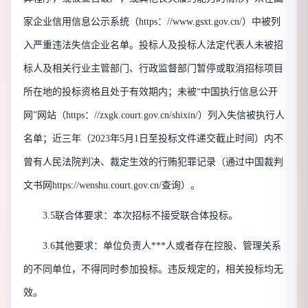
家企业信用信息公示系统（
https：//www.gsxt.gov.cn/）中被列
入严重违法失信企业名单。
投标人及投标人
法定代表人
未被招
标人及相关行业主管部门、行政监督部门暂停或取消招标项目
所在地的投标资格且处于有效期内
；未被
“中国执行信息公开
网”网站（https：//zxgk.court.gov.cn/shixin/）列入失信被执行人
名单；近三年（
2023
年
5
月
1日至
投标
文件递交截止时间）内不
曾有人民法院判决、裁定生效的行贿犯罪记录（通过中国裁判
文书网
https://wenshu.court.gov.cn/查询）。
3.
5
联合体要求：本次招标不接受联合体投标。
3.
6
其他要求：单位负责人***人或者存在控股、管理关系
的不同单位，不得同时参加投标。违反规定的，相关投标均无
效。