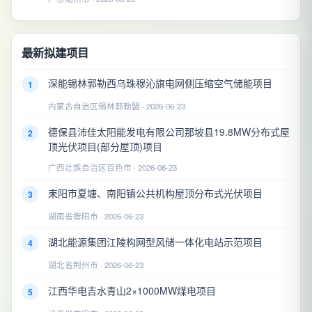
最新拟建项目
深能锡林郭勒西乌珠穆沁旗电网侧压缩空气储能项目
1
内蒙古自治区锡林郭勒盟 · 2026-06-23
德保县沛佳太阳能发电有限公司那坡县19.8MW分布式屋
2
顶光伏项目(部分屋顶)项目
广西壮族自治区百色市 · 2026-06-23
耒阳市夏塘、南阳镇公共机构屋顶分布式光伏项目
3
湖南省衡阳市 · 2026-06-23
湖北能源集团江陵构网型风储一体化电站示范项目
4
湖北省荆州市 · 2026-06-23
江西华电吉水青山2×1000MW煤电项目
5