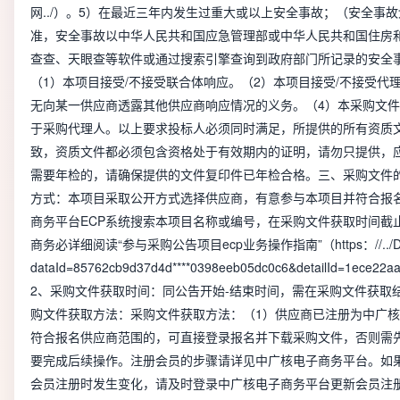
网../）。5）在最近三年内发生过重大或以上安全事故；（安全事故
准，安全事故以中华人民共和国应急管理部或中华人民共和国住房
查查、天眼查等软件或通过搜索引擎查询到政府部门所记录的安全
（1）本项目接受/不接受联合体响应。（2）本项目接受/不接受代理
无向某一供应商透露其他供应商响应情况的义务。（4）本采购文
于采购代理人。以上要求投标人必须同时满足，所提供的所有资质
致，资质文件都必须包含资格处于有效期内的证明，请勿只提供，
需要年检的，请确保提供的文件复印件已年检合格。三、采购文件的
方式：本项目采取公开方式选择供应商，有意参与本项目并符合报
商务平台ECP系统搜索本项目名称或编号，在采购文件获取时间截
商务必详细阅读“参与采购公告项目ecp业务操作指南”（https：//../Detai
dataId=85762cb9d37d4d****0398eeb05dc0c6&detailId=1ece2
2、采购文件获取时间：同公告开始-结束时间，需在采购文件获取
购文件获取方法：采购文件获取方法：（1）供应商已注册为中广核电子商
符合报名供应商范围的，可直接登录报名并下载采购文件，否则需
要完成后续操作。注册会员的步骤请详见中广核电子商务平台。如
会员注册时发生变化，请及时登录中广核电子商务平台更新会员注