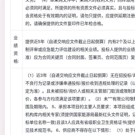
必须同时满足，所提供的所有资质文件必须真实，且与投标
含资格处于有效期内的证明，请勿只提供，应提供延期注册
的，请确保提供的文件复印件已年检合格。
业
提供近5年（自递交响应文件截止日起倒算）内有2个及以
绩
制评审或应急能力评估建设的相关业绩。投标人提供的业绩
资
准）应为合同关键页（合同封面、签署页、合同范围页）复
格:
（1）近3年（自递交响应文件截止日起倒算）无在招投标/
不良行为记录或涉嫌串通投标/报价收到违规处理的记录（
定为准）。且未被招标/询价人或相关主管部门取消或限制
价，各参与方均须满足该项要求）。（2）未***有限公司
围及期限内。 5、承担本项目的主要人员要求：本项目组成
机构库内相关专家(须提供国家能源局最新红头文件证明，
标单位名称一致)且该3人应具有省级职业卫生资格证书(提供.
见技术规范书。 6、供应商不得存在以下情形： （1）处