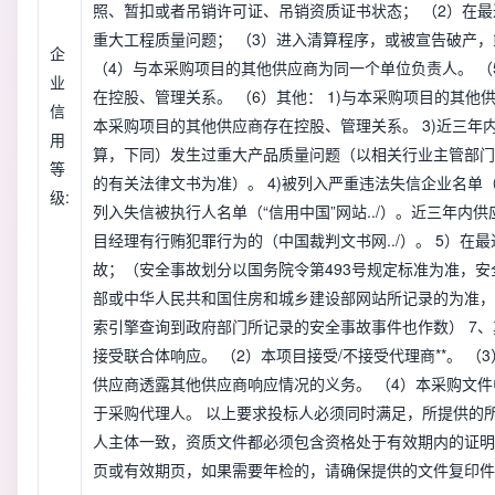
照、暂扣或者吊销许可证、吊销资质证书状态； （2）在
重大工程质量问题； （3）进入清算程序，或被宣告破产
企
（4）与本采购项目的其他供应商为同一个单位负责人。 （
业
在控股、管理关系。 （6）其他： 1)与本采购项目的其他供
信
本采购项目的其他供应商存在控股、管理关系。 3)近三年
用
算，下同）发生过重大产品质量问题（以相关行业主管部门
等
的有关法律文书为准）。 4)被列入严重违法失信企业名单（
级:
列入失信被执行人名单（“信用中国”网站../）。近三年内
目经理有行贿犯罪行为的（中国裁判文书网../）。 5）在
故；（安全事故划分以国务院令第493号规定标准为准，
部或中华人民共和国住房和城乡建设部网站所记录的为准，
索引擎查询到政府部门所记录的安全事故事件也作数） 7、
接受联合体响应。 （2）本项目接受/不接受代理商**。 
供应商透露其他供应商响应情况的义务。 （4）本采购文
于采购代理人。 以上要求投标人必须同时满足，所提供的
人主体一致，资质文件都必须包含资格处于有效期内的证明
页或有效期页，如果需要年检的，请确保提供的文件复印件