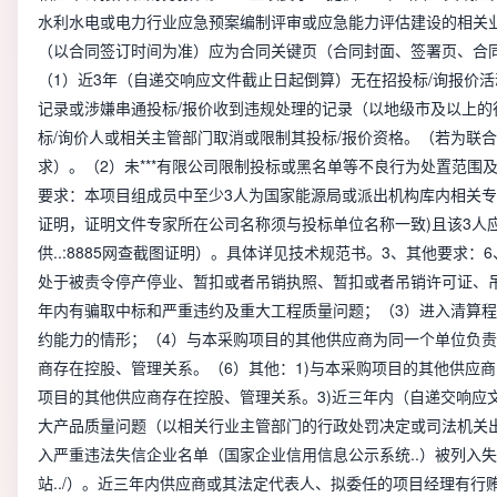
水利水电或电力行业应急预案编制评审或应急能力评估建设的相关
（以合同签订时间为准）应为合同关键页（合同封面、签署页、合
（1）近3年（自递交响应文件截止日起倒算）无在招投标/询报价
记录或涉嫌串通投标/报价收到违规处理的记录（以地级市及以上的
标/询价人或相关主管部门取消或限制其投标/报价资格。（若为联
求）。（2）未***有限公司限制投标或黑名单等不良行为处置范围
要求：本项目组成员中至少3人为国家能源局或派出机构库内相关专
证明，证明文件专家所在公司名称须与投标单位名称一致)且该3人
供..:8885网查截图证明）。具体详见技术规范书。3、其他要求
处于被责令停产停业、暂扣或者吊销执照、暂扣或者吊销许可证、
年内有骗取中标和严重违约及重大工程质量问题；（3）进入清算
约能力的情形；（4）与本采购项目的其他供应商为同一个单位负责
商存在控股、管理关系。（6）其他：1)与本采购项目的其他供应商
项目的其他供应商存在控股、管理关系。3)近三年内（自递交响应
大产品质量问题（以相关行业主管部门的行政处罚决定或司法机关出
入严重违法失信企业名单（国家企业信用信息公示系统..）被列入失
站../）。近三年内供应商或其法定代表人、拟委任的项目经理有行