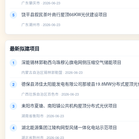
广东肇庆市 · 2026-06-23
饶平县叙民茶叶商行屋顶66KW光伏建设项目
5
广东潮州市 · 2026-06-23
最新拟建项目
深能锡林郭勒西乌珠穆沁旗电网侧压缩空气储能项目
1
内蒙古自治区锡林郭勒盟 · 2026-06-23
德保县沛佳太阳能发电有限公司那坡县19.8MW分布式屋顶光
2
广西壮族自治区百色市 · 2026-06-23
耒阳市夏塘、南阳镇公共机构屋顶分布式光伏项目
3
湖南省衡阳市 · 2026-06-23
湖北能源集团江陵构网型风储一体化电站示范项目
4
湖北省荆州市 · 2026-06-23