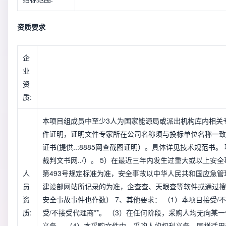
资质要求
企
业
资
质:
本项目组成员中至少3人为国家能源局或派出机构库内相关
件证明，证明文件专家所在公司名称须与投标单位名称一致
证书(提供..:8885网查截图证明）。具体详见技术规范书
裁判文书网../）。 5）在最近三年内发生过重大或以上安
人
第493号规定标准为准，安全事故以中华人民共和国应急
员
建设部网站所记录的为准，企查查、天眼查等软件或通过搜
资
安全事故事件也作数） 7、其他要求： （1）本项目接受/
质:
受/不接受代理商**。 （3）在任何阶段，采购人均无向某
义务。 （4）本采购文件中，采购人的权利义务，同样适用