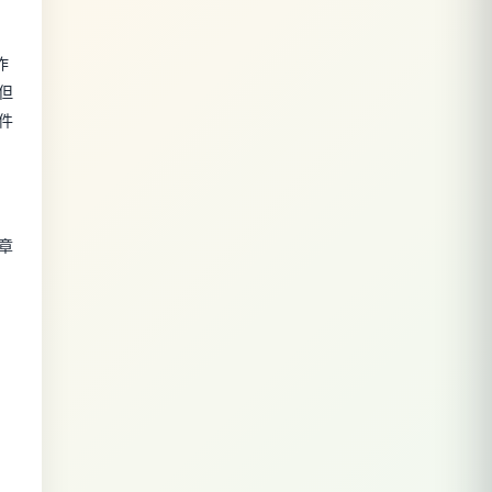
作
但
件
）
。
章