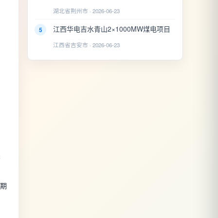
湖北省荆州市 · 2026-06-23
江西华电吉水青山2×1000MW煤电项目
5
江西省吉安市 · 2026-06-23
关
标期