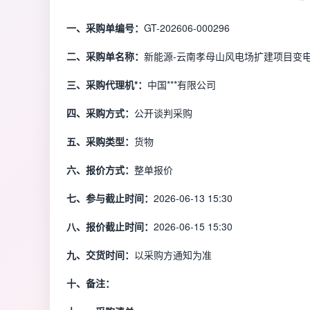
一、采购单编号：
GT-202606-000296
二、采购单名称：
新能源-云南孝母山风电场扩建项目变
三、采购代理机*：
中国***有限公司
四、采购方式：
公开谈判采购
五、采购类型：
货物
六、报价方式：
整单报价
七、参与截止时间：
2026-06-13 15:30
八、报价截止时间：
2026-06-15 15:30
九、交货时间：
以采购方通知为准
十、备注：