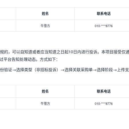
姓名
联系电话
牛雪方
010-****8776
的，可以自知道或者应当知道之日起10日内进行投诉。本项目接受仅
过平台告知处理动态。方式如下：
份验证→选择类型（非招标投诉）→选择关联采购单→选择阶段→上传支
姓名
联系电话
牛雪方
010-****8776