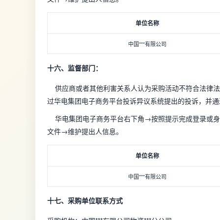
单位名称
中国***有限公司
十六、监督部门：
供应商或者其他利害关系人认为采购活动不符合法律法规
过华电集团电子商务平台投诉异议系统提出的投诉，并通
华电集团电子商务平台右下角→按照提示完成登录或身
文件→维护提出人信息。
单位名称
中国***有限公司
十七、采购单位联系方式