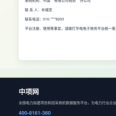
采购机构：中国***有限公司物资***分公司
联 系 人：牟城至
联系电话：010-****8203
平台注册、使用等事宜，请拨打华电电子商务平台统一客户服务
中项网
全国电力拟建项目和招采商机数据服务平台，为电力行业企
400-8161-360