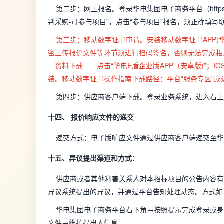
第二步：网上报名。登录华电集团电子商务平台（https://
判采购-可参与项目”，点击“参与项目”报名，须正确填写联
第三步：移动数字证书申请。安装移动数字证书APP(华
密上传报价文件等环节须进行扫码签名，否则无法完成相关
－资料下载－－点击“华电E盾企业版APP（安卓版)”；I
装。移动数字证书操作指南下载路径：平台“服务专区”或进
第四步：供应商客户端下载。登录业务系统，进入右上
十四、 报价响应文件的递交
递交方式：电子版响应文件通过供应商客户端递交至华电集团电子商
十五、异议提出渠道和方式：
供应商或者其他利害关系人对本招标项目的公告内容有
异议系统提出的异议，并通过平台告知处理动态。方式如
华电集团电子商务平台右下角→按照提示完成登录或身
文件→维护提出人信息。