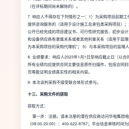
（在评标期间尚未解除的）。
7. 响应人不得存在下列情形之一：1）为采购项目前期
提供咨询服务的（适用于设计施工总承包类采购项目）；
公开已经完成的项目建议书、可行性研究报告、初步设计
和设备供应商有隶属关系或者其他利害关系（适用于监理类
为本采购项目的采购代理机*； 5）与本采购项目的监理
8. 业绩要求：响应人2023年1月1日至响应截止日（
所有业绩均应提供合同主要信息原件扫描件，包括合同封
页等能证明业绩真实性的相关内容。
9. 本次谈判采购不接受联合体形式参与。
十三、采购文件的获取
获取方式：
第一步：注册。请未注册的潜在供应商访问华电集团电子商务平台
（08:00-20:00）：400-622-8787；平台信息审核时间为国