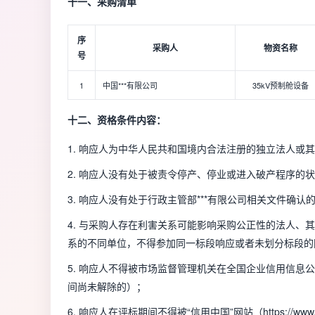
十一、采购清单
序
采购人
物资名称
号
1
中国***有限公司
35kV预制舱设备
十二、资格条件内容：
1. 响应人为中华人民共和国境内合法注册的独立法人或
2. 响应人没有处于被责令停产、停业或进入破产程序的
3. 响应人没有处于行政主管部***有限公司相关文件确
4. 与采购人存在利害关系可能影响采购公正性的法人、
系的不同单位，不得参加同一标段响应或者未划分标段的
5. 响应人不得被市场监督管理机关在全国企业信用信息公示系统（
间尚未解除的）；
6. 响应人在评标期间不得被“信用中国”网站（https://www.cred