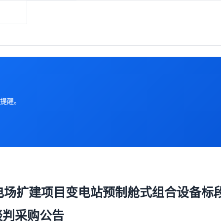
提醒。
风电场扩建项目变电站预制舱式组合设备标
谈判采购公告