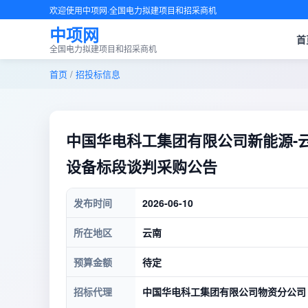
欢迎使用中项网·全国电力拟建项目和招采商机
中项网
首
全国电力拟建项目和招采商机
首页
/
招投标信息
中国华电科工集团有限公司新能源-
设备标段谈判采购公告
发布时间
2026-06-10
所在地区
云南
预算金额
待定
招标代理
中国华电科工集团有限公司物资分公司