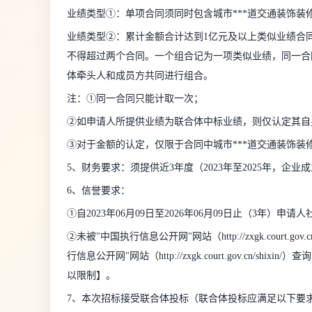
业绩类型①：单项合同须同时包含城市***道交通装饰装
业绩类型②：累计金额合计达到1亿元及以上类似业绩合同
不得超过两个合同。一个组合记为一项类似业绩，同一合
体牵头人和成员方共同进行组合。
注：①同一合同只能计取一次；
②如申请人所提供业绩为联合体中标业绩，则仅认定其自
③对于金额的认定，仅限于合同中城市***道交通装饰
5、财务要求：须提供近3年度（2023年至2025年，
6、信誉要求：
①自2023年06月09日至2026年06月09日止（3年）申
②未被"中国执行信息公开网"网站（http://zxgk.court
行信息公开网"网站（http://zxgk.court.gov.c
以限制】。
7、本次招标接受联合体投标（联合体投标应满足以下要