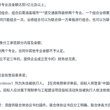
修专业且金额达到1亿元及以上；
组合，组合后需涵盖城市***道交通装饰装修两个专业，一个组合业绩累
同只能组合一次。业绩组合可以为联合体一方单独进行组合，也可以为联
身分工承揽部分内容及金额；
装修两个专业，合同中其他专业金额不予认定。
企业成立不足三年的，提供企业成立至今的）财务状况表；
请人社会信誉自查承诺；
.gov.cn/shixin/）列为失信被执行人。【在资格预审评审前，招标人将登录"中
n/shixin/）查询，招标人应对属于限制参与工程建设项目投标活动失信被执行人依法依
求：须提供联合体协议书扫描件，联合体协议书应分工明确，联合体各方