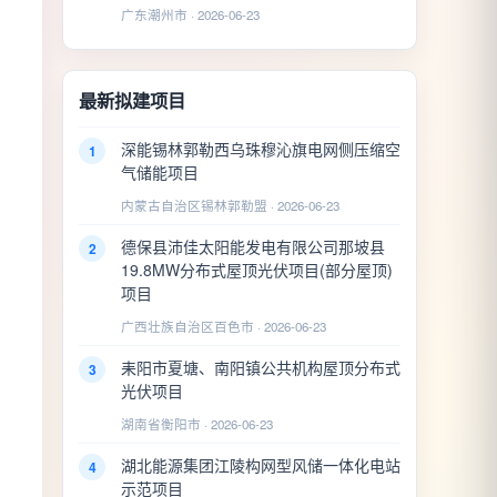
广东潮州市 · 2026-06-23
最新拟建项目
深能锡林郭勒西乌珠穆沁旗电网侧压缩空
1
气储能项目
内蒙古自治区锡林郭勒盟 · 2026-06-23
德保县沛佳太阳能发电有限公司那坡县
2
19.8MW分布式屋顶光伏项目(部分屋顶)
项目
广西壮族自治区百色市 · 2026-06-23
耒阳市夏塘、南阳镇公共机构屋顶分布式
3
光伏项目
湖南省衡阳市 · 2026-06-23
湖北能源集团江陵构网型风储一体化电站
4
示范项目