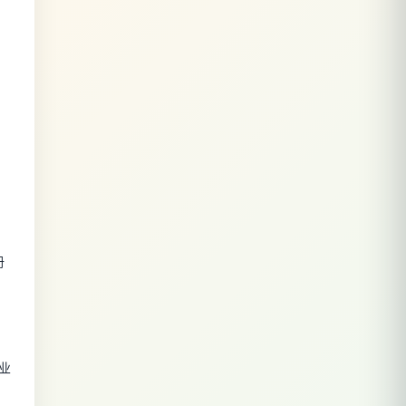
；
册
，
）
似业