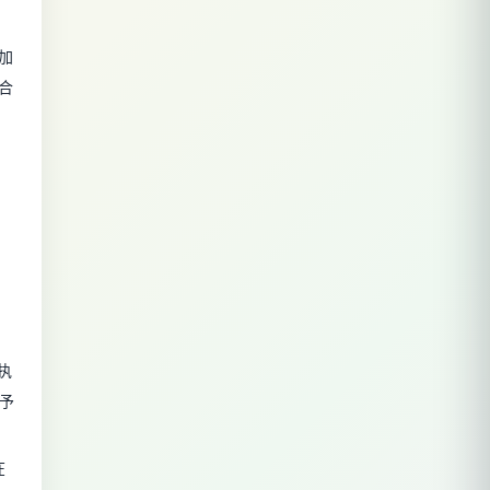
加
合
国执
规予
在