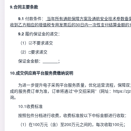
9.
合同主要条款
9
.1
付款条件：
当年所有通航保障方案及通航安全技术参数备
收到乙方相应的增值税专用发票后的
30日内
一次性
支付结算金额的
9
.2
履约保证金的递交：
（
1）
☑
不要求递交
（
2）□要求递交
保证金金额：
；
10
.
成交供应商平台服务费缴纳说明
为进一步提升电子采购平台服务质量，优化运营流程，保障双
成的服务费订单为准，订单将通过
“中交招采网”（网址：https:/
询。
10.1收费标准
按照包件分档进行收费，收费标准按以下中标金额进行收取：
（
1）在100万元（含）至200万元之间的，每次收取100元；