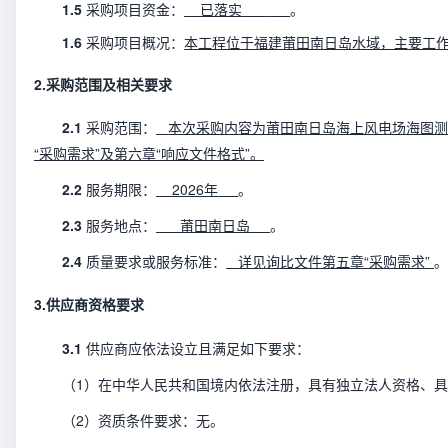
1.5
采购项目
资金
：
已落实
。
1.6
采购项目概况：
本工程位于福建莆田南日岛水域，主要工
2.
采购范围及相关要求
2.1
采购范围：
本次
采购
内容为莆田南日岛海上风电场海图
“
采购需求
”及第六章“
响应文件格式
”。
2
.2
服务期限
：
2026
年
。
2
.3
服务
地点：
莆田南日岛
。
2
.4
质量要求或服务标准
：
详见
询比
文件第五章
“
采购需求
”
3.
供应商资格要求
3
.1
供应商应依法设立且满足如下要求
：
（
1
）在中华人民共和国境内依法注册，具有独立法人资格、具
（
2
）资质条件要求：
无。