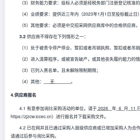
（
3
）财务能力要求：投标人必须是经税务部门注册登记核准的
（
4
）业绩要求：提供近三年内（
2023
年
1
月
1
日至投标截止日
（
5
）其他要求：必须是中交招采网供应商库中的合格供应商，
3.2
供应商不得存在下列情形之一：
（1）处于被责令停产停
业
、
暂扣或者吊销执照
、
暂扣或者吊销
（
2
）进入清算程序，或被宣告破产，或其他丧失履约能力的情
（
3
）已列入黑名单，且未解除限制期限；
（
4
）
其他：
无
。
4.
供应商报名
4.1
有意参加询比采购活动的单位，请于
2026
年
6
月
11
https://zjzcw.iccec.cn
）进行报名并下载采购文件。
4.
2
已在网并且已通过
采购人层级供应商或已增加采购人为合
请通过后参与询比采购。