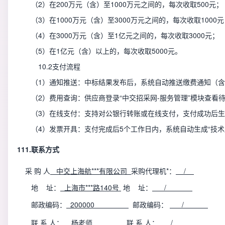
（
2）在200万元（含）至1000万元之间的，每次收取500元；
（
3）在1000万元（含）至3000万元之间的，每次收取1000
（
4）在3000万元（含）至1亿元之间的，每次收取3000元；
（
5）在1亿元（含）以上的，每次收取5000元。
10.2支付流程
（
1）通知推送：中标结果发布后，系统自动推送缴费通知（
（
2）费用查询：供应商登录“中交招采网-服务管理”模块查看
（
3）在线支付：支持对公银行转账或在线支付，支付成功后
（
4）发票开具：支付完成后
5
个工作日内，系统自动生成
“技
1
11
.
联系方式
采
购
人
中交上海航***有限公司
采购
代理机*：
/
地
址：
上海市***路
140
号
地
址：
/
邮政编码
：
200000
邮政
编码：
/
联
系
人：
杨老师
联
系
人：
/