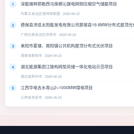
深能锡林郭勒西乌珠穆沁旗电网侧压缩空气储能项目
1
内蒙古自治区锡林郭勒盟 · 2026-06-23
德保县沛佳太阳能发电有限公司那坡县19.8MW分布式屋顶光
2
广西壮族自治区百色市 · 2026-06-23
耒阳市夏塘、南阳镇公共机构屋顶分布式光伏项目
3
湖南省衡阳市 · 2026-06-23
湖北能源集团江陵构网型风储一体化电站示范项目
4
湖北省荆州市 · 2026-06-23
江西华电吉水青山2×1000MW煤电项目
5
江西省吉安市 · 2026-06-23