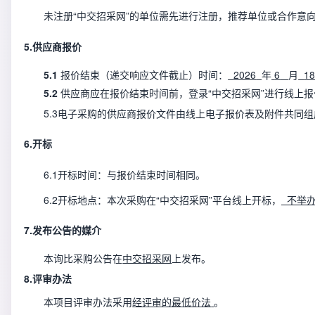
未注册
“中交招采网”的单位需先进行注册，推荐单位或合作意
5.
供应商报价
5
.1
报价结束（递交响应文件截止）时
间：
2026
年
6
月
1
5.2
供应商应在报价结束时间前，登录
“
中交招采网
”
进行线上报
5.3
电子采购的供应商报价文件由
线上电子报价表及附件共同组
6.
开标
6
.1
开标时间：与报价结束时间相同。
6.2
开标地点：本次采购在
“中交招采网”平台线上开标，
不举
7
.
发布公告的媒介
本询比采购公告在
中交招采网
上发布。
8
.
评审办法
本项目评审办法采用
经评审的
最低价法
。